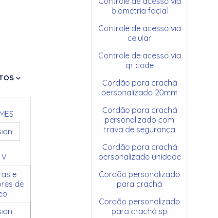
Controle de acesso via
biometria facial
Controle de acesso via
celular
Controle de acesso via
qr code
TOS
Cordão para crachá
personalizado 20mm
Cordão para crachá
MES
personalizado com
trava de segurança
sion
Cordão para crachá
TV
personalizado unidade
as e
Cordão personalizado
res de
para crachá
eo
Cordão personalizado
sion
para crachá sp