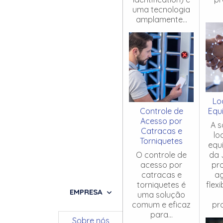
uma tecnologia
amplamente...
Lo
Controle de
Equ
Acesso por
A s
Catracas e
lo
Torniquetes
equ
O controle de
da 
acesso por
pr
catracas e
ag
torniquetes é
flex
EMPRESA
uma solução
comum e eficaz
pro
para...
Sobre nós