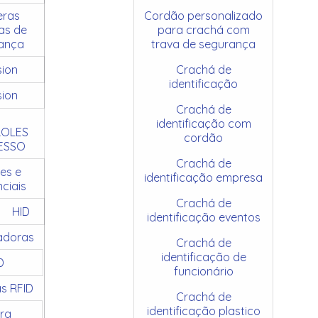
ras
Cordão personalizado
as de
para crachá com
ança
trava de segurança
sion
Crachá de
identificação
sion
Crachá de
identificação com
OLES
cordão
ESSO
Crachá de
es e
identificação empresa
ciais
Crachá de
HID
identificação eventos
adoras
Crachá de
identificação de
D
funcionário
as RFID
Crachá de
identificação plastico
ra