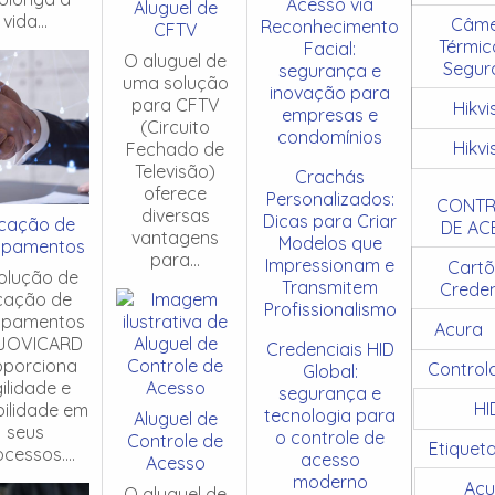
Acesso via
Aluguel de
vida...
Câme
Reconhecimento
CFTV
Térmic
Facial:
O aluguel de
Segur
segurança e
uma solução
inovação para
para CFTV
Hikvi
empresas e
(Circuito
condomínios
Hikvi
Fechado de
Televisão)
Crachás
oferece
Personalizados:
CONTR
diversas
Dicas para Criar
cação de
DE AC
vantagens
Modelos que
ipamentos
para...
Impressionam e
Cartõ
olução de
Transmitem
Creden
cação de
Profissionalismo
ipamentos
Acura
JOVICARD
Credenciais HID
oporciona
Control
Global:
ilidade e
segurança e
HI
ibilidade em
tecnologia para
Aluguel de
seus
o controle de
Controle de
Etiquet
cessos....
acesso
Acesso
moderno
Acu
O aluguel de