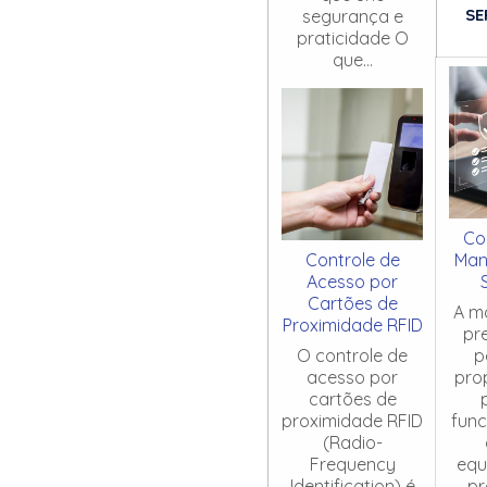
SE
segurança e
praticidade O
que...
Co
Controle de
Man
Acesso por
Cartões de
A m
Proximidade RFID
pr
O controle de
p
acesso por
pro
cartões de
proximidade RFID
fun
(Radio-
Frequency
equ
Identification) é
pr