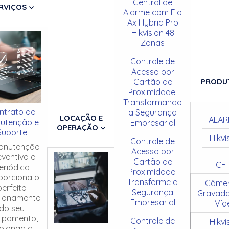
Central de
RVIÇOS
Alarme com Fio
Ax Hybrid Pro
Hikvision 48
Zonas
Controle de
Acesso por
Cartão de
PRODU
Proximidade:
Transformando
ntrato de
a Segurança
LOCAÇÃO E
ALAR
utenção e
Empresarial
OPERAÇÃO
Suporte
Hikvi
Controle de
anutenção
Acesso por
eventiva e
Cartão de
CF
eriódica
Proximidade:
porciona o
Transforme a
Câmer
perfeito
Segurança
Gravado
cionamento
Empresarial
Víd
do seu
ipamento,
Controle de
Hikvi
olonga a