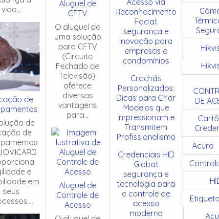
Acesso via
Aluguel de
vida...
Câme
Reconhecimento
CFTV
Térmic
Facial:
O aluguel de
Segur
segurança e
uma solução
inovação para
para CFTV
Hikvi
empresas e
(Circuito
condomínios
Hikvi
Fechado de
Televisão)
Crachás
oferece
Personalizados:
CONTR
diversas
Dicas para Criar
cação de
DE AC
vantagens
Modelos que
ipamentos
para...
Impressionam e
Cartõ
olução de
Transmitem
Creden
cação de
Profissionalismo
ipamentos
Acura
JOVICARD
Credenciais HID
oporciona
Control
Global:
ilidade e
segurança e
HI
ibilidade em
tecnologia para
Aluguel de
seus
o controle de
Controle de
Etiquet
cessos....
acesso
Acesso
moderno
Acu
O aluguel de