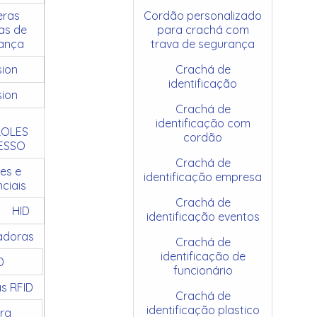
ras
Cordão personalizado
as de
para crachá com
ança
trava de segurança
sion
Crachá de
identificação
sion
Crachá de
identificação com
OLES
cordão
ESSO
Crachá de
es e
identificação empresa
ciais
Crachá de
HID
identificação eventos
adoras
Crachá de
identificação de
D
funcionário
as RFID
Crachá de
identificação plastico
ra