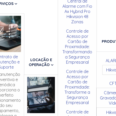
Central de
RVIÇOS
Alarme com Fio
Ax Hybrid Pro
Hikvision 48
Zonas
Controle de
Acesso por
Cartão de
PRODU
Proximidade:
Transformando
ntrato de
a Segurança
LOCAÇÃO E
ALAR
utenção e
Empresarial
OPERAÇÃO
Suporte
Hikvi
Controle de
anutenção
Acesso por
eventiva e
Cartão de
CF
eriódica
Proximidade:
porciona o
Transforme a
Câmer
perfeito
Segurança
Gravado
cionamento
Empresarial
Víd
do seu
ipamento,
Controle de
Hikvi
olonga a