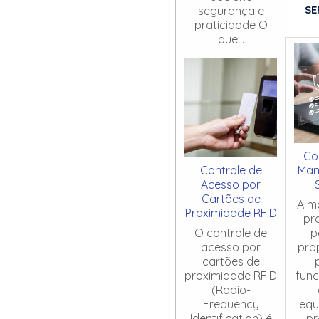
SE
segurança e
praticidade O
que...
Co
Controle de
Man
Acesso por
Cartões de
A m
Proximidade RFID
pr
O controle de
p
acesso por
pro
cartões de
proximidade RFID
fun
(Radio-
Frequency
equ
Identification) é
pr