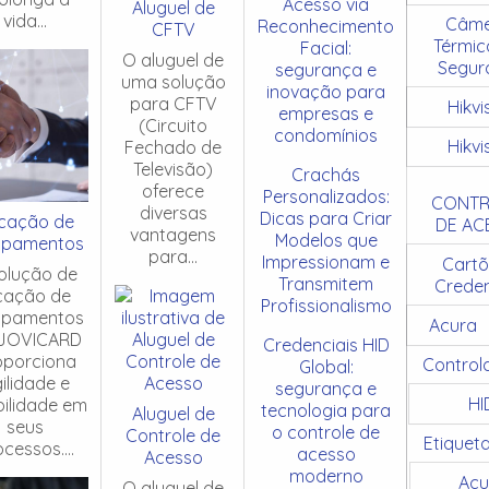
Acesso via
Aluguel de
vida...
Câme
Reconhecimento
CFTV
Térmic
Facial:
O aluguel de
Segur
segurança e
uma solução
inovação para
para CFTV
Hikvi
empresas e
(Circuito
condomínios
Hikvi
Fechado de
Televisão)
Crachás
oferece
Personalizados:
CONTR
diversas
Dicas para Criar
cação de
DE AC
vantagens
Modelos que
ipamentos
para...
Impressionam e
Cartõ
olução de
Transmitem
Creden
cação de
Profissionalismo
ipamentos
Acura
JOVICARD
Credenciais HID
oporciona
Control
Global:
ilidade e
segurança e
HI
ibilidade em
tecnologia para
Aluguel de
seus
o controle de
Controle de
Etiquet
cessos....
acesso
Acesso
moderno
Acu
O aluguel de