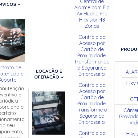
Central de
RVIÇOS
Alarme com Fio
Ax Hybrid Pro
Hikvision 48
Zonas
Controle de
Acesso por
Cartão de
PRODU
Proximidade:
Transformando
ntrato de
a Segurança
LOCAÇÃO E
ALAR
utenção e
Empresarial
OPERAÇÃO
Suporte
Hikvi
Controle de
anutenção
Acesso por
eventiva e
Cartão de
CF
eriódica
Proximidade:
porciona o
Transforme a
Câmer
perfeito
Segurança
Gravado
cionamento
Empresarial
Víd
do seu
ipamento,
Controle de
Hikvi
olonga a