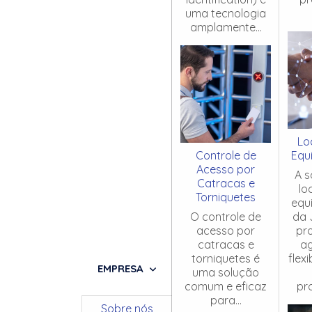
uma tecnologia
amplamente...
Lo
Controle de
Equ
Acesso por
A s
Catracas e
lo
Torniquetes
equ
O controle de
da 
acesso por
pr
catracas e
ag
torniquetes é
flex
EMPRESA
uma solução
comum e eficaz
pro
para...
Sobre nós