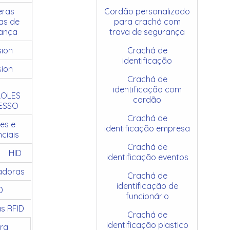
ras
Cordão personalizado
as de
para crachá com
ança
trava de segurança
sion
Crachá de
identificação
sion
Crachá de
identificação com
OLES
cordão
ESSO
Crachá de
es e
identificação empresa
ciais
Crachá de
HID
identificação eventos
adoras
Crachá de
identificação de
D
funcionário
as RFID
Crachá de
identificação plastico
ra