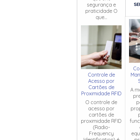
SE
segurança e
praticidade O
que...
Co
Controle de
Man
Acesso por
Cartões de
A m
Proximidade RFID
pr
O controle de
p
acesso por
pro
cartões de
proximidade RFID
fun
(Radio-
Frequency
equ
Identification) é
pr