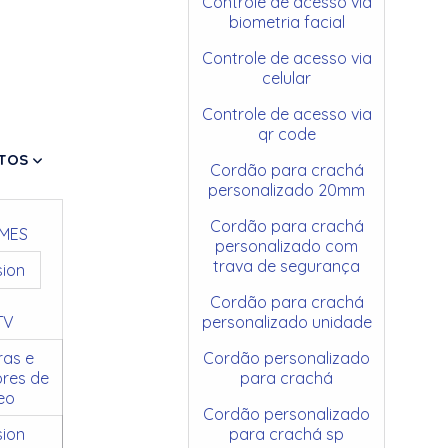
Controle de acesso via
biometria facial
Controle de acesso via
celular
Controle de acesso via
qr code
TOS
Cordão para crachá
personalizado 20mm
Cordão para crachá
MES
personalizado com
trava de segurança
sion
Cordão para crachá
TV
personalizado unidade
as e
Cordão personalizado
res de
para crachá
eo
Cordão personalizado
sion
para crachá sp