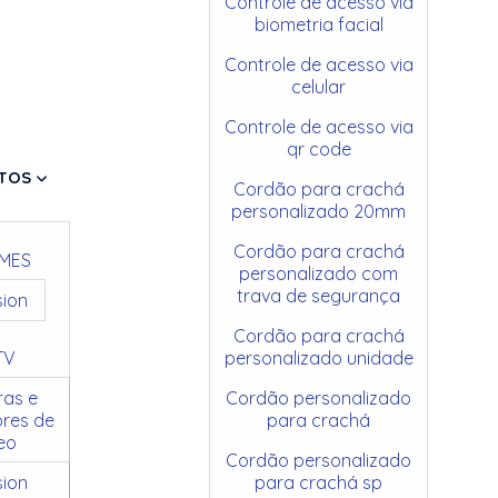
Controle de acesso via
biometria facial
Controle de acesso via
celular
Controle de acesso via
qr code
TOS
Cordão para crachá
personalizado 20mm
Cordão para crachá
MES
personalizado com
trava de segurança
sion
Cordão para crachá
TV
personalizado unidade
as e
Cordão personalizado
res de
para crachá
eo
Cordão personalizado
sion
para crachá sp