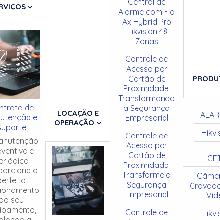
Central de
RVIÇOS
Alarme com Fio
Ax Hybrid Pro
Hikvision 48
Zonas
Controle de
Acesso por
Cartão de
PRODU
Proximidade:
Transformando
ntrato de
a Segurança
LOCAÇÃO E
ALAR
utenção e
Empresarial
OPERAÇÃO
Suporte
Hikvi
Controle de
anutenção
Acesso por
eventiva e
Cartão de
CF
eriódica
Proximidade:
porciona o
Transforme a
Câmer
perfeito
Segurança
Gravado
cionamento
Empresarial
Víd
do seu
ipamento,
Controle de
Hikvi
olonga a