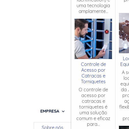
uma tecnologia
amplamente...
Lo
Controle de
Equ
Acesso por
A s
Catracas e
lo
Torniquetes
equ
O controle de
da 
acesso por
pr
catracas e
ag
torniquetes é
flex
EMPRESA
uma solução
comum e eficaz
pro
para...
Sobre nós