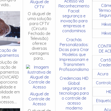
Acesso via
Aluguel de
vida...
Câme
Reconhecimento
CFTV
Térmic
Facial:
O aluguel de
Segur
segurança e
uma solução
inovação para
para CFTV
Hikvi
empresas e
(Circuito
condomínios
Hikvi
Fechado de
Televisão)
Crachás
oferece
Personalizados:
CONTR
diversas
Dicas para Criar
cação de
DE AC
vantagens
Modelos que
ipamentos
para...
Impressionam e
Cartõ
olução de
Transmitem
Creden
cação de
Profissionalismo
ipamentos
Acura
JOVICARD
Credenciais HID
oporciona
Control
Global:
ilidade e
segurança e
HI
ibilidade em
tecnologia para
Aluguel de
seus
o controle de
Controle de
Etiquet
cessos....
acesso
Acesso
moderno
Acu
O aluguel de