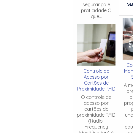
SE
segurança e
praticidade O
que...
Co
Controle de
Man
Acesso por
Cartões de
A m
Proximidade RFID
pr
O controle de
p
acesso por
pro
cartões de
proximidade RFID
fun
(Radio-
Frequency
equ
Identification) é
pr