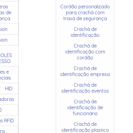
ras
Cordão personalizado
as de
para crachá com
ança
trava de segurança
sion
Crachá de
identificação
sion
Crachá de
identificação com
OLES
cordão
ESSO
Crachá de
es e
identificação empresa
ciais
Crachá de
HID
identificação eventos
adoras
Crachá de
identificação de
D
funcionário
as RFID
Crachá de
identificação plastico
ra