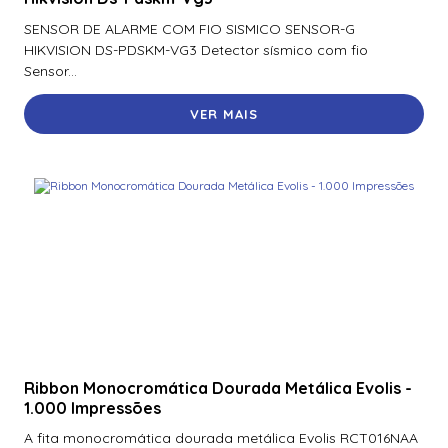
70300Aep0N | Assa Abloy | Placa De Expansão Para
SENSOR DE ALARME COM FIO SISMICO SENSOR-G
Monitoramento Vertx V300
HIKVISION DS-PDSKM-VG3 Detector sísmico com fio
Sensor...
71000Bep0N01A | Assa Abloy | Controlador Vertx Evo™
V1000
VER MAIS
72000Bep0N01A | Assa Abloy | Controlador Vertx Evo™
V2000
900Ltnnek00017 | Assa Abloy | Leitor De Proximidade
Rp10
900Nbnnek20000 | Assa Abloy | Leitor De Proximidade
R10
900Nmnnekma001 | Assa Abloy | Leitor De Proximidade
R10
900Nnnnek2037P | Assa Abloy | Leitor De Proximidade R10
Ribbon Monocromática Dourada Metálica Evolis -
Se
1.000 Impressões
900Nsnnek20000 | Assa Abloy | Leitor De Proximidade R10
A fita monocromática dourada metálica Evolis RCT016NAA