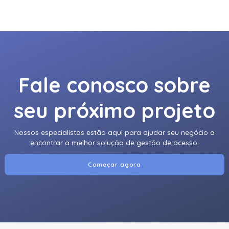
920Ntnnek00000 | Assa Abloy | Leitor De Proximidader
R40
920Pmnnekea073 | Assa Abloy | Leitor De Proximidade
Rp40
920Pmntekma003 | Assa Abloy | Leitor De Proximidade
Fale conosco sobre
Rp40
seu próximo projeto
920Ptnnek00000 | Assa Abloy | Leitor De Proximidade Se
Rp40
Nossos especialistas estão aqui para ajudar seu negócio a
921Nbnnek20000 | Assa Abloy | Leitor De Proximidade
encontrar a melhor solução de gestão de acesso.
Rk40
921Nmnnekma002 | Assa Abloy | Leitor De Proximidade
Começar agora
Rk40
921Nsnnek20000 | Assa Abloy | Leitor De Proximidade
Rk40
921Ntnnek00000 | Assa Abloy | Leitor De Proximidade