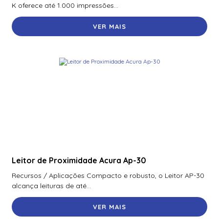
K oferece até 1.000 impressões...
900Ntnnek00000 | Assa Abloy | Leitor de Proximidade HId
Iclass se R10 900Ntnnek00000
VER MAIS
900Pbnnek20000 | Assa Abloy | Leitor De Proximidade
Rp10
900Pmntekma003 | Assa Abloy | Leitor De Proximidade
Rp10
900Psnnek20000 | Assa Abloy | Leitor De Proximidade
Rp10
900Ptnnek00000 | Assa Abloy | Leitor De Proximidade
Rp10
920Nbnnek20000 | Assa Abloy | Leitor De Proximidade
R40
Leitor de Proximidade Acura Ap-30
Recursos / Aplicações Compacto e robusto, o Leitor AP-30
920Nmnnekma001 | Assa Abloy | Leitor De Proximidade
alcança leituras de até...
R40
920Nsnnek20000 | Assa Abloy | Leitor De Proximidade
VER MAIS
R40