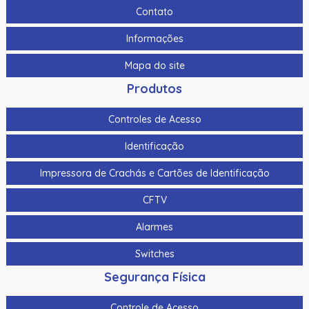
120Db
Contato
As-1153 | Assa Abloy | Botoeira Em Alumínio
Informações
Bat-7 | Assa Abloy | Bateria De Gel Selada
Mapa do site
Botao De Panico Sem Fio Hikvision Ds-Pdeb1-Eg2-We(B)
Produtos
Ip66 P/ Ax Pro Ds-Pwa64-L-We
Controles de Acesso
Botao De Saida Quebra Vidro Hikvision Ds-K7Peb/Green
Identificação
Botao Panico Para Termnais Mobile Hikvision Ds-1530Hmi
Impressora de Crachás e Cartões de Identificação
Botoeira/Botao De Saida Aco Inoxidavel Hikvision Ds-
K7P02 90X35X28.9Mm
CFTV
Botoeira/Botao De Saida Sem Toque Aco Inoxidavel
Alarmes
Hikvision Ds-K7P04 86X50X34Mm
Switches
Bts400 | Assa Abloy | Botoeira Tipo “No Touch”
Segurança Física
Cabo Para Cameras Mobile 2 Metros Hikvision Ds-
Mp2100-2
Controle de Acesso