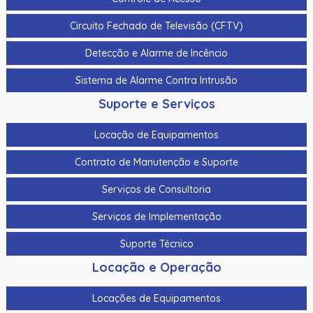
Cabo Para Cameras Mobile 4 Metros Hikvision Ds-
Circuito Fechado de Televisão (CFTV)
Mp2100-4
Detecção e Alarme de Incêncio
Cadastrador De Cartoes Hikvision Ds-K1F100-D8E Dupla
Frequencia 125Khz (Em) E 13,56Mhz (Mifare)
Sistema de Alarme Contra Intrusão
Cadastrador Impressao Digital Hikvision Ds-K1F820-F
Suporte e Serviços
Cartao De Memoria Hikvision Hs-Tf-H1I 32G
Locação de Equipamentos
Cartao De Proximidade Rfid Hikvision Ds-K7M101-E0 Freq.
Contrato de Manutenção e Suporte
Em 125Khz Em Pvc
Serviços de Consultoria
Cartao De Proximidade Rfid Hikvision Ds-Kem125 Em
125Khz
Serviços de Implementação
Cartao De Proximidade Rfid Hikvision Fm11Rf08-M1 Mifare
Suporte Técnico
13,56Mhz
Locação e Operação
Cartao De Proximidade Rfid Hikvision Frequencia Dupla
Mifare 13,56Mhz E Em 125Khz Em Pvc
Locações de Equipamentos