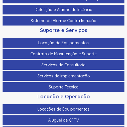
Cabo Para Cameras Mobile 4 Metros Hikvision Ds-
Detecção e Alarme de Incêncio
Mp2100-4
Sistema de Alarme Contra Intrusão
Cadastrador De Cartoes Hikvision Ds-K1F100-D8E Dupla
Frequencia 125Khz (Em) E 13,56Mhz (Mifare)
Suporte e Serviços
Cadastrador Impressao Digital Hikvision Ds-K1F820-F
Locação de Equipamentos
Cartao De Memoria Hikvision Hs-Tf-H1I 32G
Contrato de Manutenção e Suporte
Cartao De Proximidade Rfid Hikvision Ds-K7M101-E0 Freq.
Serviços de Consultoria
Em 125Khz Em Pvc
Serviços de Implementação
Cartao De Proximidade Rfid Hikvision Ds-Kem125 Em
125Khz
Suporte Técnico
Cartao De Proximidade Rfid Hikvision Fm11Rf08-M1 Mifare
Locação e Operação
13,56Mhz
Locações de Equipamentos
Cartao De Proximidade Rfid Hikvision Frequencia Dupla
Mifare 13,56Mhz E Em 125Khz Em Pvc
Aluguel de CFTV