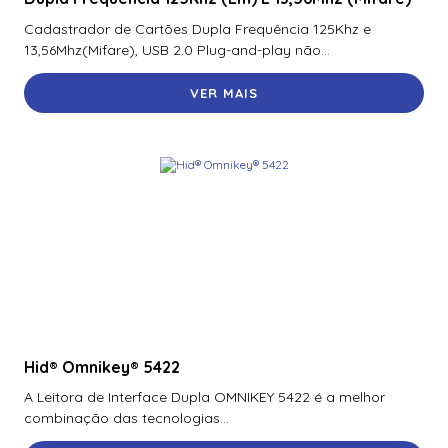
70300Aep0N | Assa Abloy | Placa De Expansão Para
Cadastrador de Cartões Dupla Frequência 125Khz e
Monitoramento Vertx V300
13,56Mhz(Mifare), USB 2.0 Plug-and-play não...
71000Bep0N01A | Assa Abloy | Controlador Vertx Evo™
VER MAIS
V1000
72000Bep0N01A | Assa Abloy | Controlador Vertx Evo™
V2000
900Ltnnek00017 | Assa Abloy | Leitor De Proximidade
Rp10
900Nbnnek20000 | Assa Abloy | Leitor De Proximidade
R10
900Nmnnekma001 | Assa Abloy | Leitor De Proximidade
R10
Hid® Omnikey® 5422
900Nnnnek2037P | Assa Abloy | Leitor De Proximidade R10
Se
A Leitora de Interface Dupla OMNIKEY 5422 é a melhor
combinação das tecnologias...
900Nsnnek20000 | Assa Abloy | Leitor De Proximidade R10