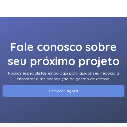
920Ntnnek00000 | Assa Abloy | Leitor De Proximidader
R40
920Pmnnekea073 | Assa Abloy | Leitor De Proximidade
Rp40
Fale conosco sobre
920Pmntekma003 | Assa Abloy | Leitor De Proximidade
Rp40
seu próximo projeto
920Ptnnek00000 | Assa Abloy | Leitor De Proximidade Se
Rp40
Nossos especialistas estão aqui para ajudar seu negócio a
921Nbnnek20000 | Assa Abloy | Leitor De Proximidade
encontrar a melhor solução de gestão de acesso.
Rk40
Começar agora
921Nmnnekma002 | Assa Abloy | Leitor De Proximidade
Rk40
921Nsnnek20000 | Assa Abloy | Leitor De Proximidade
Rk40
921Ntnnek00000 | Assa Abloy | Leitor De Proximidade