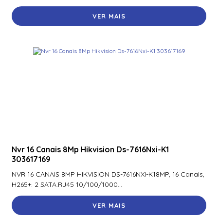
900Ntnnek00000 | Assa Abloy | Leitor de Proximidade HId
VER MAIS
Iclass se R10 900Ntnnek00000
900Pbnnek20000 | Assa Abloy | Leitor De Proximidade
Rp10
900Pmntekma003 | Assa Abloy | Leitor De Proximidade
Rp10
900Psnnek20000 | Assa Abloy | Leitor De Proximidade
Rp10
900Ptnnek00000 | Assa Abloy | Leitor De Proximidade
Rp10
Nvr 16 Canais 8Mp Hikvision Ds-7616Nxi-K1
920Nbnnek20000 | Assa Abloy | Leitor De Proximidade
R40
303617169
NVR 16 CANAIS 8MP HIKVISION DS-7616NXI-K18MP, 16 Canais,
920Nmnnekma001 | Assa Abloy | Leitor De Proximidade
H265+. 2 SATA.RJ45 10/100/1000...
R40
VER MAIS
920Nsnnek20000 | Assa Abloy | Leitor De Proximidade
R40