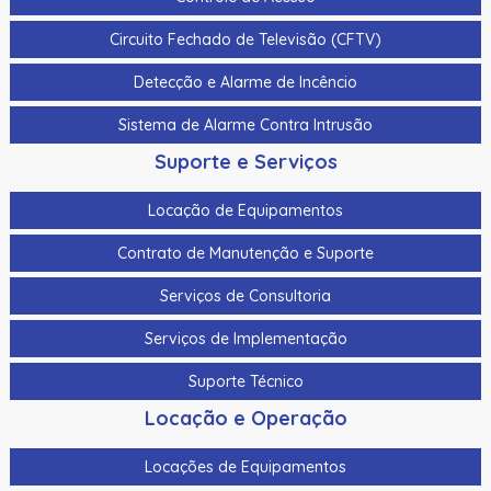
Cabo Para Cameras Mobile 4 Metros Hikvision Ds-
Circuito Fechado de Televisão (CFTV)
Mp2100-4
Detecção e Alarme de Incêncio
Cadastrador De Cartoes Hikvision Ds-K1F100-D8E Dupla
Frequencia 125Khz (Em) E 13,56Mhz (Mifare)
Sistema de Alarme Contra Intrusão
Cadastrador Impressao Digital Hikvision Ds-K1F820-F
Suporte e Serviços
Cartao De Memoria Hikvision Hs-Tf-H1I 32G
Locação de Equipamentos
Cartao De Proximidade Rfid Hikvision Ds-K7M101-E0 Freq.
Contrato de Manutenção e Suporte
Em 125Khz Em Pvc
Serviços de Consultoria
Cartao De Proximidade Rfid Hikvision Ds-Kem125 Em
125Khz
Serviços de Implementação
Cartao De Proximidade Rfid Hikvision Fm11Rf08-M1 Mifare
Suporte Técnico
13,56Mhz
Locação e Operação
Cartao De Proximidade Rfid Hikvision Frequencia Dupla
Mifare 13,56Mhz E Em 125Khz Em Pvc
Locações de Equipamentos