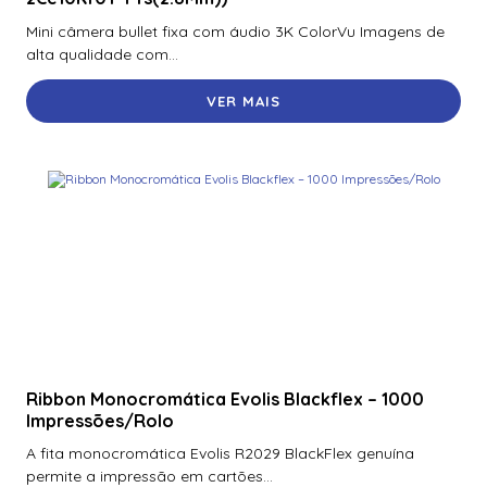
70300Aep0N | Assa Abloy | Placa De Expansão Para
Mini câmera bullet fixa com áudio 3K ColorVu Imagens de
Monitoramento Vertx V300
alta qualidade com...
71000Bep0N01A | Assa Abloy | Controlador Vertx Evo™
VER MAIS
V1000
72000Bep0N01A | Assa Abloy | Controlador Vertx Evo™
V2000
900Ltnnek00017 | Assa Abloy | Leitor De Proximidade
Rp10
900Nbnnek20000 | Assa Abloy | Leitor De Proximidade
R10
900Nmnnekma001 | Assa Abloy | Leitor De Proximidade
R10
Ribbon Monocromática Evolis Blackflex – 1000
900Nnnnek2037P | Assa Abloy | Leitor De Proximidade R10
Impressões/Rolo
Se
A fita monocromática Evolis R2029 BlackFlex genuína
900Nsnnek20000 | Assa Abloy | Leitor De Proximidade R10
permite a impressão em cartões...