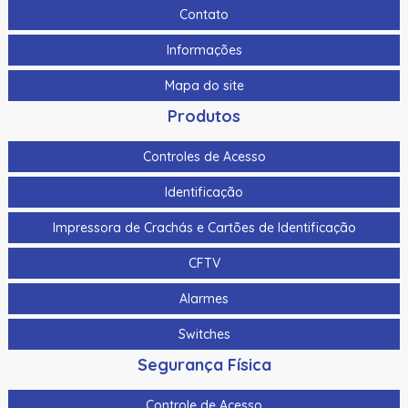
120Db
Contato
As-1153 | Assa Abloy | Botoeira Em Alumínio
Informações
Bat-7 | Assa Abloy | Bateria De Gel Selada
Mapa do site
Botao De Panico Sem Fio Hikvision Ds-Pdeb1-Eg2-We(B)
Produtos
Ip66 P/ Ax Pro Ds-Pwa64-L-We
Controles de Acesso
Botao De Saida Quebra Vidro Hikvision Ds-K7Peb/Green
Identificação
Botao Panico Para Termnais Mobile Hikvision Ds-1530Hmi
Impressora de Crachás e Cartões de Identificação
Botoeira/Botao De Saida Aco Inoxidavel Hikvision Ds-
K7P02 90X35X28.9Mm
CFTV
Botoeira/Botao De Saida Sem Toque Aco Inoxidavel
Alarmes
Hikvision Ds-K7P04 86X50X34Mm
Switches
Bts400 | Assa Abloy | Botoeira Tipo “No Touch”
Segurança Física
Cabo Para Cameras Mobile 2 Metros Hikvision Ds-
Mp2100-2
Controle de Acesso