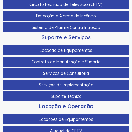
Circuito Fechado de Televisão (CFTV)
Cabo Para Cameras Mobile 4 Metros Hikvision Ds-
Mp2100-4
Detecção e Alarme de Incêncio
Cadastrador De Cartoes Hikvision Ds-K1F100-D8E Dupla
Sistema de Alarme Contra Intrusão
Frequencia 125Khz (Em) E 13,56Mhz (Mifare)
Suporte e Serviços
Cadastrador Impressao Digital Hikvision Ds-K1F820-F
Locação de Equipamentos
Cartao De Memoria Hikvision Hs-Tf-H1I 32G
Contrato de Manutenção e Suporte
Cartao De Proximidade Rfid Hikvision Ds-K7M101-E0 Freq.
Em 125Khz Em Pvc
Serviços de Consultoria
Cartao De Proximidade Rfid Hikvision Ds-Kem125 Em
Serviços de Implementação
125Khz
Suporte Técnico
Cartao De Proximidade Rfid Hikvision Fm11Rf08-M1 Mifare
13,56Mhz
Locação e Operação
Cartao De Proximidade Rfid Hikvision Frequencia Dupla
Locações de Equipamentos
Mifare 13,56Mhz E Em 125Khz Em Pvc
Aluguel de CFTV