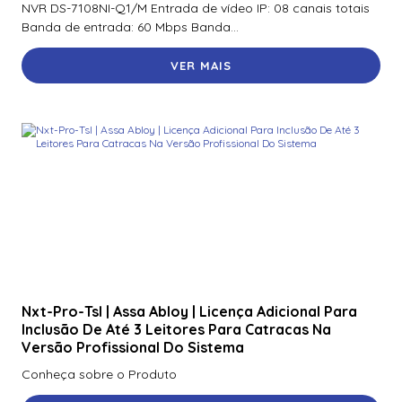
NVR DS-7108NI-Q1/M Entrada de vídeo IP: 08 canais totais
70300Aep0N | Assa Abloy | Placa De Expansão Para
Banda de entrada: 60 Mbps Banda...
Monitoramento Vertx V300
VER MAIS
71000Bep0N01A | Assa Abloy | Controlador Vertx Evo™
V1000
72000Bep0N01A | Assa Abloy | Controlador Vertx Evo™
V2000
900Ltnnek00017 | Assa Abloy | Leitor De Proximidade
Rp10
900Nbnnek20000 | Assa Abloy | Leitor De Proximidade
R10
900Nmnnekma001 | Assa Abloy | Leitor De Proximidade
R10
Nxt-Pro-Tsl | Assa Abloy | Licença Adicional Para
Inclusão De Até 3 Leitores Para Catracas Na
900Nnnnek2037P | Assa Abloy | Leitor De Proximidade R10
Versão Profissional Do Sistema
Se
Conheça sobre o Produto
900Nsnnek20000 | Assa Abloy | Leitor De Proximidade R10