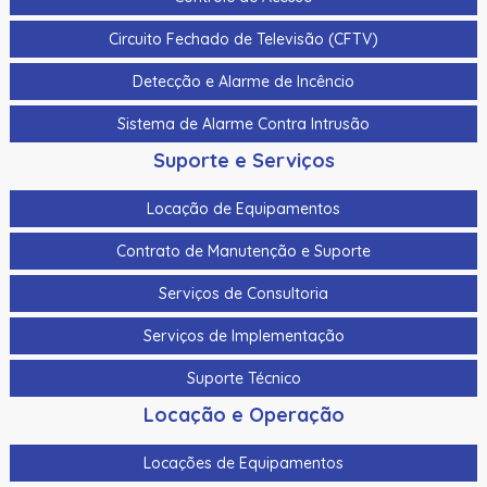
Cabo Para Cameras Mobile 4 Metros Hikvision Ds-
Circuito Fechado de Televisão (CFTV)
Mp2100-4
Detecção e Alarme de Incêncio
Cadastrador De Cartoes Hikvision Ds-K1F100-D8E Dupla
Frequencia 125Khz (Em) E 13,56Mhz (Mifare)
Sistema de Alarme Contra Intrusão
Cadastrador Impressao Digital Hikvision Ds-K1F820-F
Suporte e Serviços
Cartao De Memoria Hikvision Hs-Tf-H1I 32G
Locação de Equipamentos
Cartao De Proximidade Rfid Hikvision Ds-K7M101-E0 Freq.
Contrato de Manutenção e Suporte
Em 125Khz Em Pvc
Serviços de Consultoria
Cartao De Proximidade Rfid Hikvision Ds-Kem125 Em
125Khz
Serviços de Implementação
Cartao De Proximidade Rfid Hikvision Fm11Rf08-M1 Mifare
Suporte Técnico
13,56Mhz
Locação e Operação
Cartao De Proximidade Rfid Hikvision Frequencia Dupla
Mifare 13,56Mhz E Em 125Khz Em Pvc
Locações de Equipamentos