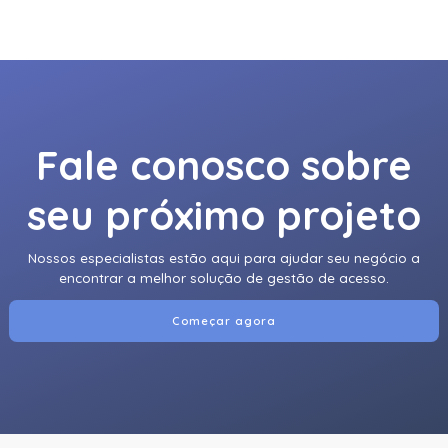
920Ntnnek00000 | Assa Abloy | Leitor De Proximidader
R40
920Pmnnekea073 | Assa Abloy | Leitor De Proximidade
Rp40
Fale conosco sobre
920Pmntekma003 | Assa Abloy | Leitor De Proximidade
Rp40
seu próximo projeto
920Ptnnek00000 | Assa Abloy | Leitor De Proximidade Se
Rp40
Nossos especialistas estão aqui para ajudar seu negócio a
921Nbnnek20000 | Assa Abloy | Leitor De Proximidade
encontrar a melhor solução de gestão de acesso.
Rk40
Começar agora
921Nmnnekma002 | Assa Abloy | Leitor De Proximidade
Rk40
921Nsnnek20000 | Assa Abloy | Leitor De Proximidade
Rk40
921Ntnnek00000 | Assa Abloy | Leitor De Proximidade