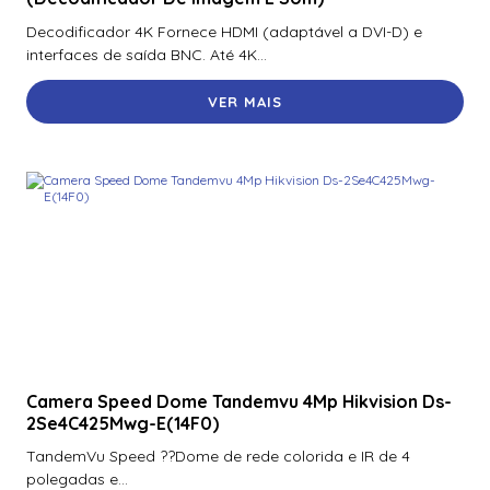
70300Aep0N | Assa Abloy | Placa De Expansão Para
Decodificador 4K Fornece HDMI (adaptável a DVI-D) e
Monitoramento Vertx V300
interfaces de saída BNC. Até 4K...
71000Bep0N01A | Assa Abloy | Controlador Vertx Evo™
VER MAIS
V1000
72000Bep0N01A | Assa Abloy | Controlador Vertx Evo™
V2000
900Ltnnek00017 | Assa Abloy | Leitor De Proximidade
Rp10
900Nbnnek20000 | Assa Abloy | Leitor De Proximidade
R10
900Nmnnekma001 | Assa Abloy | Leitor De Proximidade
R10
Camera Speed Dome Tandemvu 4Mp Hikvision Ds-
900Nnnnek2037P | Assa Abloy | Leitor De Proximidade R10
2Se4C425Mwg-E(14F0)
Se
TandemVu Speed ??Dome de rede colorida e IR de 4
900Nsnnek20000 | Assa Abloy | Leitor De Proximidade R10
polegadas e...