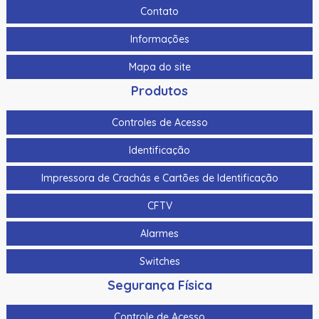
120Db
Contato
As-1153 | Assa Abloy | Botoeira Em Alumínio
Informações
Bat-7 | Assa Abloy | Bateria De Gel Selada
Mapa do site
Botao De Panico Sem Fio Hikvision Ds-Pdeb1-Eg2-We(B)
Produtos
Ip66 P/ Ax Pro Ds-Pwa64-L-We
Controles de Acesso
Botao De Saida Quebra Vidro Hikvision Ds-K7Peb/Green
Identificação
Botao Panico Para Termnais Mobile Hikvision Ds-1530Hmi
Impressora de Crachás e Cartões de Identificação
Botoeira/Botao De Saida Aco Inoxidavel Hikvision Ds-
K7P02 90X35X28.9Mm
CFTV
Botoeira/Botao De Saida Sem Toque Aco Inoxidavel
Alarmes
Hikvision Ds-K7P04 86X50X34Mm
Switches
Bts400 | Assa Abloy | Botoeira Tipo “No Touch”
Segurança Física
Cabo Para Cameras Mobile 2 Metros Hikvision Ds-
Mp2100-2
Controle de Acesso