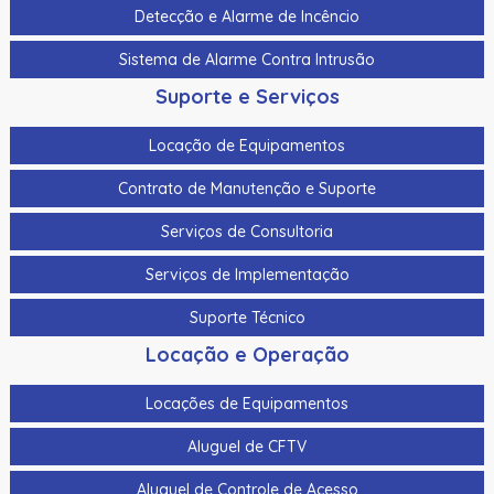
Detecção e Alarme de Incêncio
Cabo Para Cameras Mobile 4 Metros Hikvision Ds-
Mp2100-4
Sistema de Alarme Contra Intrusão
Cadastrador De Cartoes Hikvision Ds-K1F100-D8E Dupla
Suporte e Serviços
Frequencia 125Khz (Em) E 13,56Mhz (Mifare)
Locação de Equipamentos
Cadastrador Impressao Digital Hikvision Ds-K1F820-F
Contrato de Manutenção e Suporte
Cartao De Memoria Hikvision Hs-Tf-H1I 32G
Serviços de Consultoria
Cartao De Proximidade Rfid Hikvision Ds-K7M101-E0 Freq.
Em 125Khz Em Pvc
Serviços de Implementação
Cartao De Proximidade Rfid Hikvision Ds-Kem125 Em
Suporte Técnico
125Khz
Locação e Operação
Cartao De Proximidade Rfid Hikvision Fm11Rf08-M1 Mifare
13,56Mhz
Locações de Equipamentos
Cartao De Proximidade Rfid Hikvision Frequencia Dupla
Aluguel de CFTV
Mifare 13,56Mhz E Em 125Khz Em Pvc
Aluguel de Controle de Acesso