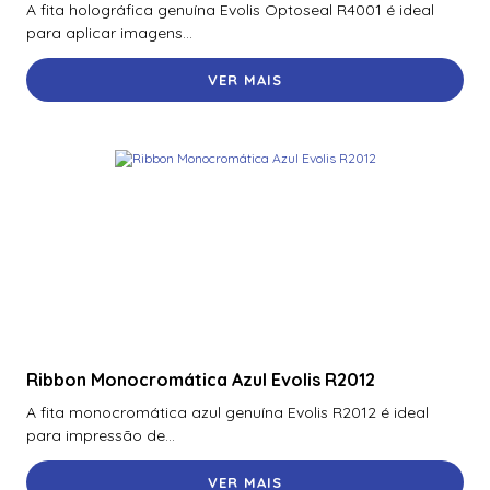
A fita holográfica genuína Evolis Optoseal R4001 é ideal
70300Aep0N | Assa Abloy | Placa De Expansão Para
para aplicar imagens...
Monitoramento Vertx V300
VER MAIS
71000Bep0N01A | Assa Abloy | Controlador Vertx Evo™
V1000
72000Bep0N01A | Assa Abloy | Controlador Vertx Evo™
V2000
900Ltnnek00017 | Assa Abloy | Leitor De Proximidade
Rp10
900Nbnnek20000 | Assa Abloy | Leitor De Proximidade
R10
900Nmnnekma001 | Assa Abloy | Leitor De Proximidade
R10
Ribbon Monocromática Azul Evolis R2012
900Nnnnek2037P | Assa Abloy | Leitor De Proximidade R10
A fita monocromática azul genuína Evolis R2012 é ideal
Se
para impressão de...
900Nsnnek20000 | Assa Abloy | Leitor De Proximidade R10
VER MAIS