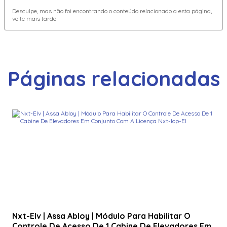
300M | Assa Abloy | Eletroimã De 300Lbs Em Alumínio
Anodizado
Desculpe, mas não foi encontrando o conteúdo relacionado a esta página,
volte mais tarde
40Knks-00-000000 | Assa Abloy | Leitor De Proximidade
Com Teclado
40Nks-00-000000 | Assa Abloy | Leitor Hid Signo 40
Páginas relacionadas
509 | Assa Abloy | Fecho Elétrico Em Aço Inox
600 | Assa Abloy | Eletroimã De 600Lbs Em Alumínio
Anodizado
6005Bgb00 | Assa Abloy | Leitor De Proximidade HID
Proxpoint 6005
600M-Z4 | Assa Abloy | Eletroimã De 600Lbs Em Alumínio
Anodizado
70100Aep0N | Assa Abloy | Placa De Expansão Vertx V100
70200Aep0N | Assa Abloy | Placa De Expansão Para
Nxt-Elv | Assa Abloy | Módulo Para Habilitar O
Monitoramento Vertx V200
Controle De Acesso De 1 Cabine De Elevadores Em