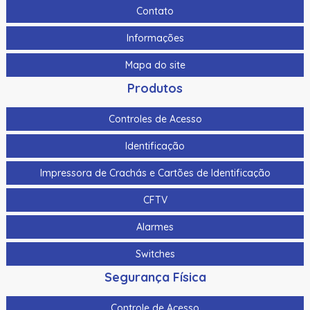
120Db
Contato
As-1153 | Assa Abloy | Botoeira Em Alumínio
Informações
Bat-7 | Assa Abloy | Bateria De Gel Selada
Mapa do site
Botao De Panico Sem Fio Hikvision Ds-Pdeb1-Eg2-We(B)
Produtos
Ip66 P/ Ax Pro Ds-Pwa64-L-We
Controles de Acesso
Botao De Saida Quebra Vidro Hikvision Ds-K7Peb/Green
Identificação
Botao Panico Para Termnais Mobile Hikvision Ds-1530Hmi
Impressora de Crachás e Cartões de Identificação
Botoeira/Botao De Saida Aco Inoxidavel Hikvision Ds-
K7P02 90X35X28.9Mm
CFTV
Botoeira/Botao De Saida Sem Toque Aco Inoxidavel
Alarmes
Hikvision Ds-K7P04 86X50X34Mm
Switches
Bts400 | Assa Abloy | Botoeira Tipo “No Touch”
Segurança Física
Cabo Para Cameras Mobile 2 Metros Hikvision Ds-
Mp2100-2
Controle de Acesso