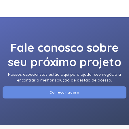
920Ntnnek00000 | Assa Abloy | Leitor De Proximidader
R40
920Pmnnekea073 | Assa Abloy | Leitor De Proximidade
Rp40
Fale conosco sobre
920Pmntekma003 | Assa Abloy | Leitor De Proximidade
Rp40
seu próximo projeto
920Ptnnek00000 | Assa Abloy | Leitor De Proximidade Se
Rp40
Nossos especialistas estão aqui para ajudar seu negócio a
921Nbnnek20000 | Assa Abloy | Leitor De Proximidade
encontrar a melhor solução de gestão de acesso.
Rk40
Começar agora
921Nmnnekma002 | Assa Abloy | Leitor De Proximidade
Rk40
921Nsnnek20000 | Assa Abloy | Leitor De Proximidade
Rk40
921Ntnnek00000 | Assa Abloy | Leitor De Proximidade