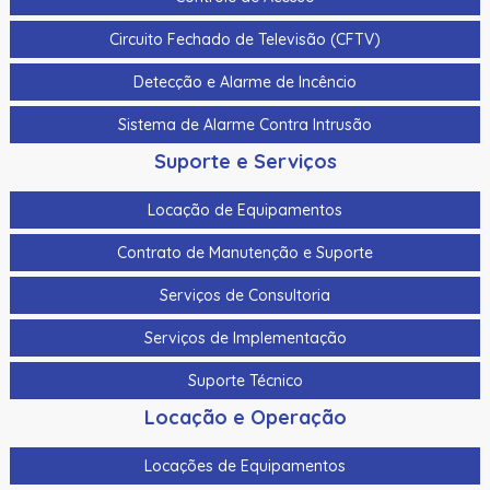
Cabo Para Cameras Mobile 4 Metros Hikvision Ds-
Circuito Fechado de Televisão (CFTV)
Mp2100-4
Detecção e Alarme de Incêncio
Cadastrador De Cartoes Hikvision Ds-K1F100-D8E Dupla
Frequencia 125Khz (Em) E 13,56Mhz (Mifare)
Sistema de Alarme Contra Intrusão
Cadastrador Impressao Digital Hikvision Ds-K1F820-F
Suporte e Serviços
Cartao De Memoria Hikvision Hs-Tf-H1I 32G
Locação de Equipamentos
Cartao De Proximidade Rfid Hikvision Ds-K7M101-E0 Freq.
Contrato de Manutenção e Suporte
Em 125Khz Em Pvc
Serviços de Consultoria
Cartao De Proximidade Rfid Hikvision Ds-Kem125 Em
125Khz
Serviços de Implementação
Cartao De Proximidade Rfid Hikvision Fm11Rf08-M1 Mifare
Suporte Técnico
13,56Mhz
Locação e Operação
Cartao De Proximidade Rfid Hikvision Frequencia Dupla
Mifare 13,56Mhz E Em 125Khz Em Pvc
Locações de Equipamentos