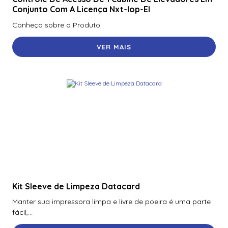
Conjunto Com A Licença Nxt-Iop-El
70300Aep0N | Assa Abloy | Placa De Expansão Para
Monitoramento Vertx V300
Conheça sobre o Produto
71000Bep0N01A | Assa Abloy | Controlador Vertx Evo™
VER MAIS
V1000
72000Bep0N01A | Assa Abloy | Controlador Vertx Evo™
V2000
900Ltnnek00017 | Assa Abloy | Leitor De Proximidade
Rp10
900Nbnnek20000 | Assa Abloy | Leitor De Proximidade
R10
900Nmnnekma001 | Assa Abloy | Leitor De Proximidade
R10
Kit Sleeve de Limpeza Datacard
900Nnnnek2037P | Assa Abloy | Leitor De Proximidade R10
Se
Manter sua impressora limpa e livre de poeira é uma parte
fácil,...
900Nsnnek20000 | Assa Abloy | Leitor De Proximidade R10