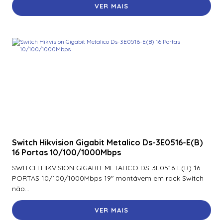
VER MAIS
900Ntnnek00000 | Assa Abloy | Leitor de Proximidade HId
Iclass se R10 900Ntnnek00000
900Pbnnek20000 | Assa Abloy | Leitor De Proximidade
Rp10
900Pmntekma003 | Assa Abloy | Leitor De Proximidade
Rp10
900Psnnek20000 | Assa Abloy | Leitor De Proximidade
Rp10
900Ptnnek00000 | Assa Abloy | Leitor De Proximidade
Rp10
Switch Hikvision Gigabit Metalico Ds-3E0516-E(B)
16 Portas 10/100/1000Mbps
920Nbnnek20000 | Assa Abloy | Leitor De Proximidade
R40
SWITCH HIKVISION GIGABIT METALICO DS-3E0516-E(B) 16
PORTAS 10/100/1000Mbps 19″ montávem em rack Switch
920Nmnnekma001 | Assa Abloy | Leitor De Proximidade
não...
R40
VER MAIS
920Nsnnek20000 | Assa Abloy | Leitor De Proximidade
R40