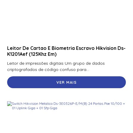
900Ntnnek00000 | Assa Abloy | Leitor de Proximidade HId
Iclass se R10 900Ntnnek00000
900Pbnnek20000 | Assa Abloy | Leitor De Proximidade
Rp10
900Pmntekma003 | Assa Abloy | Leitor De Proximidade
Rp10
Leitor De Cartao E Biometria Escravo Hikvision Ds-
K1201Aef (125Khz Em)
900Psnnek20000 | Assa Abloy | Leitor De Proximidade
Rp10
Leitor de impressões digitais Um grupo de dados
criptografados de código confuso para...
900Ptnnek00000 | Assa Abloy | Leitor De Proximidade
Rp10
VER MAIS
920Nbnnek20000 | Assa Abloy | Leitor De Proximidade
R40
920Nmnnekma001 | Assa Abloy | Leitor De Proximidade
R40
920Nsnnek20000 | Assa Abloy | Leitor De Proximidade
R40