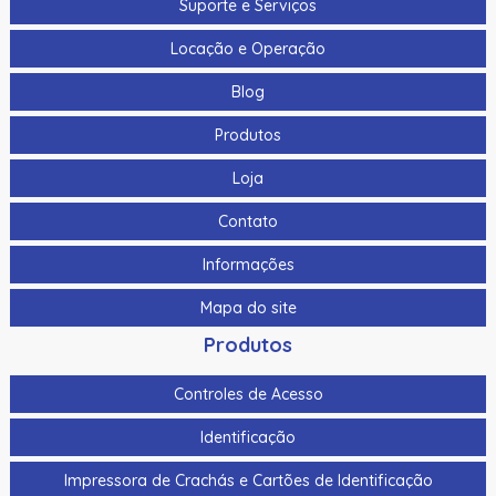
Suporte e Serviços
Cabo Para Cameras Mobile 4 Metros Hikvision Ds-
Locação e Operação
Mp2100-4
Blog
Cadastrador De Cartoes Hikvision Ds-K1F100-D8E Dupla
Frequencia 125Khz (Em) E 13,56Mhz (Mifare)
Produtos
Cadastrador Impressao Digital Hikvision Ds-K1F820-F
Loja
Cartao De Memoria Hikvision Hs-Tf-H1I 32G
Contato
Cartao De Proximidade Rfid Hikvision Ds-K7M101-E0 Freq.
Em 125Khz Em Pvc
Informações
Cartao De Proximidade Rfid Hikvision Ds-Kem125 Em
Mapa do site
125Khz
Produtos
Cartao De Proximidade Rfid Hikvision Fm11Rf08-M1 Mifare
13,56Mhz
Controles de Acesso
Cartao De Proximidade Rfid Hikvision Frequencia Dupla
Identificação
Mifare 13,56Mhz E Em 125Khz Em Pvc
Impressora de Crachás e Cartões de Identificação