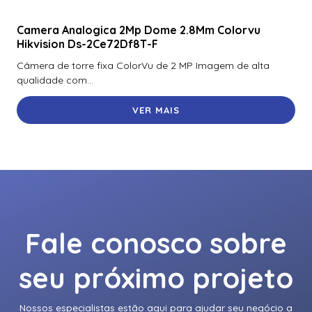
Rk40 Se
Camera Analogica 2Mp Dome 2.8Mm Colorvu
921Ptnnek00000 | Assa Abloy | Leitor De Proximidade
Hikvision Ds-2Ce72Df8T-F
Rpk40
Câmera de torre fixa ColorVu de 2 MP Imagem de alta
928Nfntek000Te | Assa Abloy | Leitor De Proximidade
qualidade com...
Rklb40
VER MAIS
940Ntntek00000 | Assa Abloy | Leitor De Proximidade R90
Adaptador Voltagem Hikvision Para Camera Panovu Dc
36V Euv-150S036Sv-Kw01
Ah20W14 | Assa Abloy | Hub Para Interface De
Controladores Wiegand
Ah30R12 | Assa Abloy | Hub Para Interface De
Fale conosco sobre
Controladores Compatíveis Via Rs-485
Ah40In2 | Assa Abloy | Hub De Interface Ethernet Ip Poe
seu próximo projeto
Para Vault Next
Altofalante/Sirene/Corneta Ip Hikvision Ds-Pa0103-B
Nossos especialistas estão aqui para ajudar seu negócio a