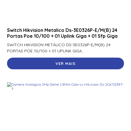
920Ntnnek00000 | Assa Abloy | Leitor De Proximidader
R40
920Pmnnekea073 | Assa Abloy | Leitor De Proximidade
Switch Hikvision Metalico Ds-3E0326P-E/M(B) 24
Rp40
Portas Poe 10/100 + 01 Uplink Giga + 01 Sfp Giga
920Pmntekma003 | Assa Abloy | Leitor De Proximidade
SWITCH HIKVISION METÁLICO DS-3E0326P-E/M(B) 24
Rp40
PORTAS POE 10/100 + 01 UPLINK GIGA...
920Ptnnek00000 | Assa Abloy | Leitor De Proximidade Se
VER MAIS
Rp40
921Nbnnek20000 | Assa Abloy | Leitor De Proximidade
Rk40
921Nmnnekma002 | Assa Abloy | Leitor De Proximidade
Rk40
921Nsnnek20000 | Assa Abloy | Leitor De Proximidade
Rk40
921Ntnnek00000 | Assa Abloy | Leitor De Proximidade