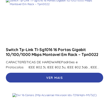
920Ntnnek00000 | Assa Abloy | Leitor De Proximidader
R40
920Pmnnekea073 | Assa Abloy | Leitor De Proximidade
Rp40
920Pmntekma003 | Assa Abloy | Leitor De Proximidade
Rp40
Switch Tp-Link Tl-Sg1016 16 Portas Gigabit
920Ptnnek00000 | Assa Abloy | Leitor De Proximidade Se
10/100/1000 Mbps Montavel Em Rack – Tpn0022
Rp40
CARACTERÍSTICAS DE HARDWAREPadrões e
921Nbnnek20000 | Assa Abloy | Leitor De Proximidade
Protocolos IEEE 802.3i, IEEE 802.3u, IEEE 802.3ab , IEEE...
Rk40
VER MAIS
921Nmnnekma002 | Assa Abloy | Leitor De Proximidade
Rk40
921Nsnnek20000 | Assa Abloy | Leitor De Proximidade
Rk40
921Ntnnek00000 | Assa Abloy | Leitor De Proximidade