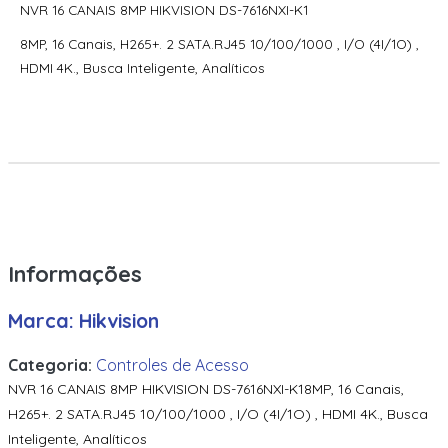
NVR 16 CANAIS 8MP HIKVISION DS-7616NXI-K1
70300Aep0N | Assa Abloy | Placa De Expansão Para
Monitoramento Vertx V300
8MP, 16 Canais, H265+. 2 SATA.RJ45 10/100/1000 , I/O (4I/1O) ,
HDMI 4K., Busca Inteligente, Analíticos
71000Bep0N01A | Assa Abloy | Controlador Vertx Evo™
V1000
72000Bep0N01A | Assa Abloy | Controlador Vertx Evo™
V2000
900Ltnnek00017 | Assa Abloy | Leitor De Proximidade
Rp10
900Nbnnek20000 | Assa Abloy | Leitor De Proximidade
Informações
R10
900Nmnnekma001 | Assa Abloy | Leitor De Proximidade
Marca: Hikvision
R10
Categoria:
Controles de Acesso
900Nnnnek2037P | Assa Abloy | Leitor De Proximidade R10
Se
NVR 16 CANAIS 8MP HIKVISION DS-7616NXI-K18MP, 16 Canais,
H265+. 2 SATA.RJ45 10/100/1000 , I/O (4I/1O) , HDMI 4K., Busca
900Nsnnek20000 | Assa Abloy | Leitor De Proximidade R10
Inteligente, Analíticos