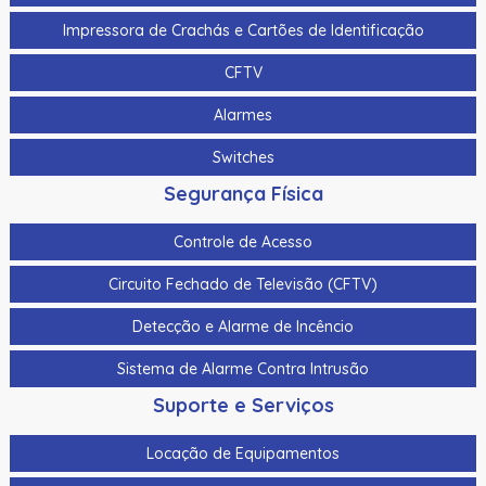
Controlador De Acesso P/ Elevador Hikvision Ds-K2210
Impressora de Crachás e Cartões de Identificação
Controlador De Acesso P/ Elevador Hikvision Ds-
K2M0016A
CFTV
Controladora De Acesso Hikvision Ds-K2602Tmain Board
Alarmes
02 Portas Somente A Placa
Switches
Controladora De Acesso Hikvision Ds-K2604T Main Board
4 Portas Somente A Placa
Segurança Física
Controladora De Acesso Hikvision Ds-K2604Tmain Board
Controle de Acesso
4 Portas Somente A Placa
Circuito Fechado de Televisão (CFTV)
Controladora De Acesso Hikvision Ds-K2812 02 Portas
Detecção e Alarme de Incêncio
Controladora De Acesso Hikvision Ds-K2814 04 Portas
Sistema de Alarme Contra Intrusão
Controle De Acesso Facial C/ Video Porteiro Hikvision
Ds-K1T342Mfwx Wifi 10.000 Faces Digital
Suporte e Serviços
Controle De Acesso Facial C/ Video Porteiro Hikvision
Locação de Equipamentos
Ds-K1T342Mwx Wifi 10.000 Faces