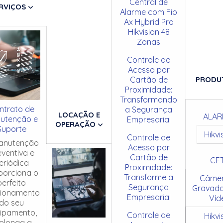
Central de
RVIÇOS
Alarme com Fio
Ax Hybrid Pro
Hikvision 48
Zonas
Controle de
Acesso por
Cartão de
PRODU
Proximidade:
Transformando
ntrato de
a Segurança
LOCAÇÃO E
ALAR
utenção e
Empresarial
OPERAÇÃO
Suporte
Hikvi
Controle de
anutenção
Acesso por
eventiva e
Cartão de
CF
eriódica
Proximidade:
porciona o
Transforme a
Câmer
perfeito
Segurança
Gravado
cionamento
Empresarial
Víd
do seu
ipamento,
Controle de
Hikvi
olonga a