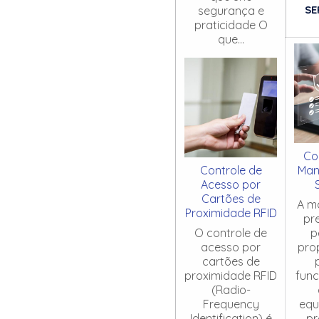
SE
segurança e
praticidade O
que...
Co
Controle de
Man
Acesso por
Cartões de
A m
Proximidade RFID
pr
O controle de
p
acesso por
pro
cartões de
proximidade RFID
fun
(Radio-
Frequency
equ
Identification) é
pr