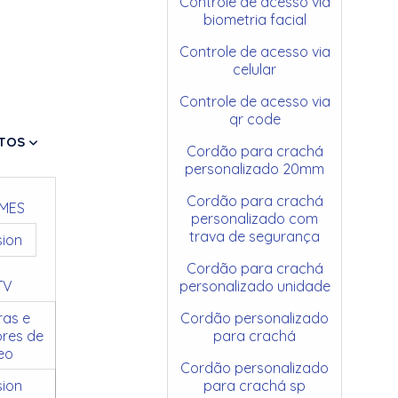
Controle de acesso via
biometria facial
Controle de acesso via
celular
Controle de acesso via
qr code
TOS
Cordão para crachá
personalizado 20mm
Cordão para crachá
MES
personalizado com
trava de segurança
sion
Cordão para crachá
TV
personalizado unidade
as e
Cordão personalizado
res de
para crachá
eo
Cordão personalizado
sion
para crachá sp