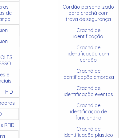
ras
Cordão personalizado
as de
para crachá com
ança
trava de segurança
sion
Crachá de
identificação
sion
Crachá de
identificação com
OLES
cordão
ESSO
Crachá de
es e
identificação empresa
ciais
Crachá de
HID
identificação eventos
adoras
Crachá de
identificação de
D
funcionário
as RFID
Crachá de
identificação plastico
ra