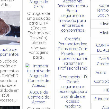
Acesso via
Aluguel de
vida...
Câme
Reconhecimento
CFTV
Térmic
Facial:
O aluguel de
Segur
segurança e
uma solução
inovação para
para CFTV
Hikvi
empresas e
(Circuito
condomínios
Hikvi
Fechado de
Televisão)
Crachás
oferece
Personalizados:
CONTR
diversas
Dicas para Criar
cação de
DE AC
vantagens
Modelos que
ipamentos
para...
Impressionam e
Cartõ
olução de
Transmitem
Creden
cação de
Profissionalismo
ipamentos
Acura
JOVICARD
Credenciais HID
oporciona
Control
Global:
ilidade e
segurança e
HI
ibilidade em
tecnologia para
Aluguel de
seus
o controle de
Controle de
Etiquet
cessos....
acesso
Acesso
moderno
Acu
O aluguel de