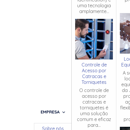
uma tecnologia
amplamente...
Lo
Controle de
Equ
Acesso por
A s
Catracas e
lo
Torniquetes
equ
O controle de
da 
acesso por
pr
catracas e
ag
torniquetes é
flex
EMPRESA
uma solução
comum e eficaz
pro
para...
Sobre nós