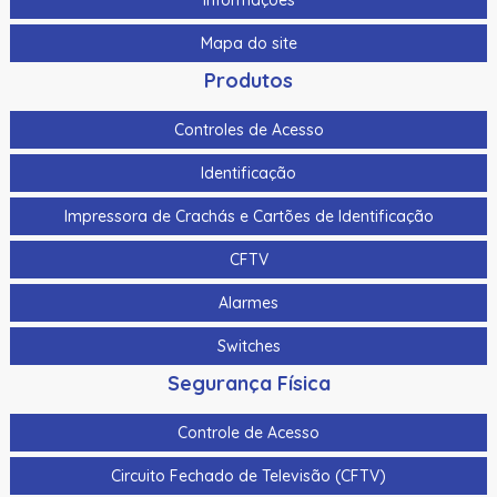
Informações
Catraca Inox Hikvision Ds-K3B220Lx-L/Pg-Dp65 Lado
Esquerdo Com Vao 65Cm (Comprar Junto C/ Lado
Mapa do site
Direito E/Ou Meio)
Produtos
Catraca Inox Hikvision Ds-K3B220Lx-M/Pg Meio (Comprar
Junto Lado Esquerdo Ou Direito)
Controles de Acesso
Catraca Inox Hikvision Ds-K3B220Lx-R/Pg-Dp65 Lado
Identificação
Direito C/ Vao 65Cm (Comprar Junto C/ Lado Esquerdo
E/Ou Meio)
Impressora de Crachás e Cartões de Identificação
Catraca Inox Hikvision Ds-K3G200Lx-R/Pg-Dm55 Sem
CFTV
Placa C/ Furacao P/ Suporte Facial (Funciona Sozinha)
Alarmes
Catraca Inox Hikvision Ds-K3G200X-R/M-Dm55 C/ Placa
Contraladora (Funciona Sozinha)
Switches
Central Master Station De Portaria Hikvision Ds-Km9503
Segurança Física
Central Master Station De Portaria Hikvision Ds-Km9503
Controle de Acesso
Ck100 | Assa Abloy | Fechadura Para Gabinetes E Racks
Circuito Fechado de Televisão (CFTV)