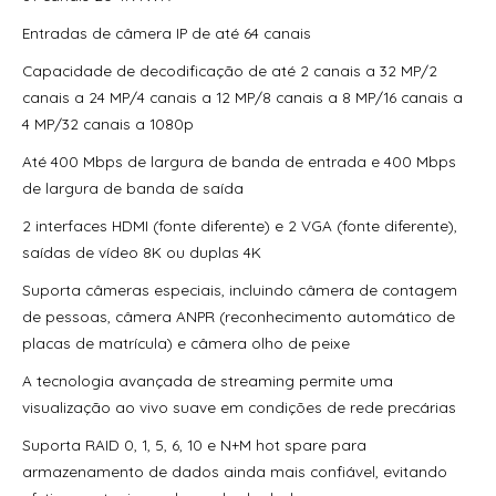
70300Aep0N | Assa Abloy | Placa De Expansão Para
Entradas de câmera IP de até 64 canais
Monitoramento Vertx V300
Capacidade de decodificação de até 2 canais a 32 MP/2
71000Bep0N01A | Assa Abloy | Controlador Vertx Evo™
canais a 24 MP/4 canais a 12 MP/8 canais a 8 MP/16 canais a
V1000
4 MP/32 canais a 1080p
72000Bep0N01A | Assa Abloy | Controlador Vertx Evo™
Até 400 Mbps de largura de banda de entrada e 400 Mbps
V2000
de largura de banda de saída
900Ltnnek00017 | Assa Abloy | Leitor De Proximidade
2 interfaces HDMI (fonte diferente) e 2 VGA (fonte diferente),
Rp10
saídas de vídeo 8K ou duplas 4K
900Nbnnek20000 | Assa Abloy | Leitor De Proximidade
Suporta câmeras especiais, incluindo câmera de contagem
R10
de pessoas, câmera ANPR (reconhecimento automático de
placas de matrícula) e câmera olho de peixe
900Nmnnekma001 | Assa Abloy | Leitor De Proximidade
R10
A tecnologia avançada de streaming permite uma
visualização ao vivo suave em condições de rede precárias
900Nnnnek2037P | Assa Abloy | Leitor De Proximidade R10
Se
Suporta RAID 0, 1, 5, 6, 10 e N+M hot spare para
900Nsnnek20000 | Assa Abloy | Leitor De Proximidade R10
armazenamento de dados ainda mais confiável, evitando