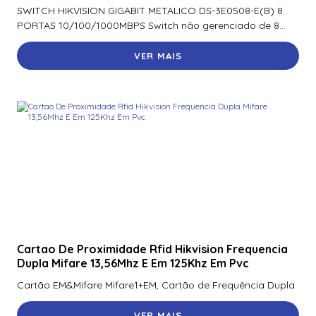
SWITCH HIKVISION GIGABIT METALICO DS-3E0508-E(B) 8
920Ntnnek00000 | Assa Abloy | Leitor De Proximidader
PORTAS 10/100/1000MBPS Switch não gerenciado de 8...
R40
VER MAIS
920Pmnnekea073 | Assa Abloy | Leitor De Proximidade
Rp40
920Pmntekma003 | Assa Abloy | Leitor De Proximidade
Rp40
920Ptnnek00000 | Assa Abloy | Leitor De Proximidade Se
Rp40
921Nbnnek20000 | Assa Abloy | Leitor De Proximidade
Rk40
921Nmnnekma002 | Assa Abloy | Leitor De Proximidade
Rk40
Cartao De Proximidade Rfid Hikvision Frequencia
Dupla Mifare 13,56Mhz E Em 125Khz Em Pvc
921Nsnnek20000 | Assa Abloy | Leitor De Proximidade
Rk40
Cartão EM&Mifare Mifare1+EM, Cartão de Frequência Dupla.
921Ntnnek00000 | Assa Abloy | Leitor De Proximidade
VER MAIS