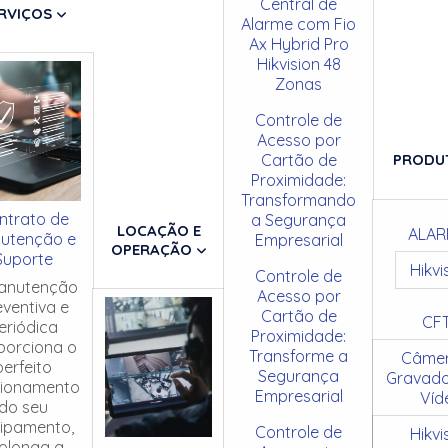
Central de
RVIÇOS
Alarme com Fio
Ax Hybrid Pro
Hikvision 48
Zonas
Controle de
Acesso por
Cartão de
PRODU
Proximidade:
Transformando
ntrato de
a Segurança
LOCAÇÃO E
ALAR
utenção e
Empresarial
OPERAÇÃO
Suporte
Hikvi
Controle de
anutenção
Acesso por
eventiva e
Cartão de
CF
eriódica
Proximidade:
porciona o
Transforme a
Câmer
perfeito
Segurança
Gravado
cionamento
Empresarial
Víd
do seu
ipamento,
Controle de
Hikvi
olonga a