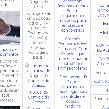
Acesso via
Aluguel de
vida...
Câme
Reconhecimento
CFTV
Térmic
Facial:
O aluguel de
Segur
segurança e
uma solução
inovação para
para CFTV
Hikvi
empresas e
(Circuito
condomínios
Hikvi
Fechado de
Televisão)
Crachás
oferece
Personalizados:
CONTR
diversas
Dicas para Criar
cação de
DE AC
vantagens
Modelos que
ipamentos
para...
Impressionam e
Cartõ
olução de
Transmitem
Creden
cação de
Profissionalismo
ipamentos
Acura
JOVICARD
Credenciais HID
oporciona
Control
Global:
ilidade e
segurança e
HI
ibilidade em
tecnologia para
Aluguel de
seus
o controle de
Controle de
Etiquet
cessos....
acesso
Acesso
moderno
Acu
O aluguel de