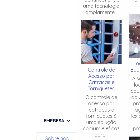
uma tecnologia
amplamente...
Lo
Controle de
Equ
Acesso por
A s
Catracas e
lo
Torniquetes
equ
O controle de
da 
acesso por
pr
catracas e
ag
torniquetes é
flex
EMPRESA
uma solução
comum e eficaz
pro
para...
Sobre nós