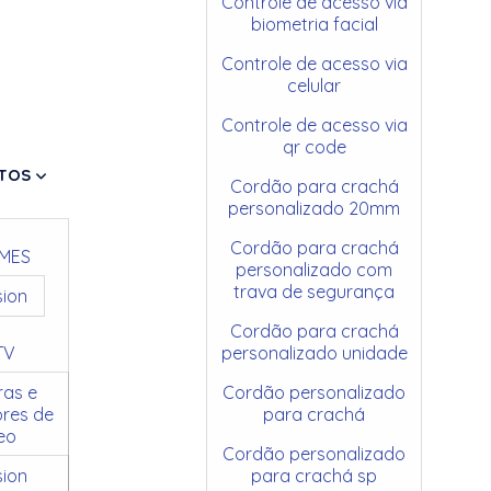
Controle de acesso via
biometria facial
Controle de acesso via
celular
Controle de acesso via
qr code
TOS
Cordão para crachá
personalizado 20mm
Cordão para crachá
MES
personalizado com
trava de segurança
sion
Cordão para crachá
TV
personalizado unidade
as e
Cordão personalizado
res de
para crachá
eo
Cordão personalizado
sion
para crachá sp