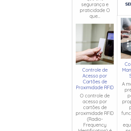
SE
segurança e
praticidade O
que...
Co
Controle de
Man
Acesso por
Cartões de
A m
Proximidade RFID
pr
O controle de
p
acesso por
pro
cartões de
proximidade RFID
fun
(Radio-
Frequency
equ
Identification) é
pr