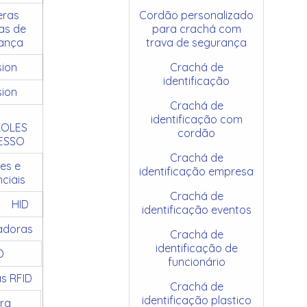
ras
Cordão personalizado
as de
para crachá com
ança
trava de segurança
sion
Crachá de
identificação
sion
Crachá de
identificação com
OLES
cordão
ESSO
Crachá de
es e
identificação empresa
ciais
Crachá de
HID
identificação eventos
adoras
Crachá de
identificação de
D
funcionário
as RFID
Crachá de
identificação plastico
ra