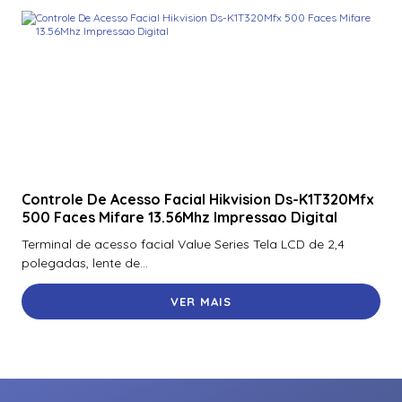
Rk40 Se
921Ptnnek00000 | Assa Abloy | Leitor De Proximidade
Rpk40
928Nfntek000Te | Assa Abloy | Leitor De Proximidade
Rklb40
940Ntntek00000 | Assa Abloy | Leitor De Proximidade R90
Adaptador Voltagem Hikvision Para Camera Panovu Dc
Controle De Acesso Facial Hikvision Ds-K1T320Mfx
36V Euv-150S036Sv-Kw01
500 Faces Mifare 13.56Mhz Impressao Digital
Ah20W14 | Assa Abloy | Hub Para Interface De
Terminal de acesso facial Value Series Tela LCD de 2,4
Controladores Wiegand
polegadas, lente de...
Ah30R12 | Assa Abloy | Hub Para Interface De
VER MAIS
Controladores Compatíveis Via Rs-485
Ah40In2 | Assa Abloy | Hub De Interface Ethernet Ip Poe
Para Vault Next
Altofalante/Sirene/Corneta Ip Hikvision Ds-Pa0103-B