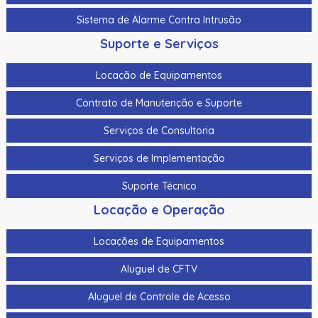
Controlador De Acesso P/ Elevador Hikvision Ds-K2210
Sistema de Alarme Contra Intrusão
Controlador De Acesso P/ Elevador Hikvision Ds-
K2M0016A
Suporte e Serviços
Controladora De Acesso Hikvision Ds-K2602Tmain Board
Locação de Equipamentos
02 Portas Somente A Placa
Contrato de Manutenção e Suporte
Controladora De Acesso Hikvision Ds-K2604T Main Board
4 Portas Somente A Placa
Serviços de Consultoria
Controladora De Acesso Hikvision Ds-K2604Tmain Board
Serviços de Implementação
4 Portas Somente A Placa
Suporte Técnico
Controladora De Acesso Hikvision Ds-K2812 02 Portas
Locação e Operação
Controladora De Acesso Hikvision Ds-K2814 04 Portas
Locações de Equipamentos
Controle De Acesso Facial C/ Video Porteiro Hikvision
Ds-K1T342Mfwx Wifi 10.000 Faces Digital
Aluguel de CFTV
Controle De Acesso Facial C/ Video Porteiro Hikvision
Aluguel de Controle de Acesso
Ds-K1T342Mwx Wifi 10.000 Faces