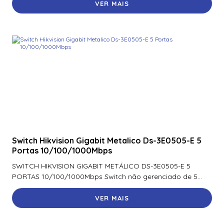
VER MAIS
920Ntnnek00000 | Assa Abloy | Leitor De Proximidader
R40
920Pmnnekea073 | Assa Abloy | Leitor De Proximidade
Rp40
920Pmntekma003 | Assa Abloy | Leitor De Proximidade
Rp40
920Ptnnek00000 | Assa Abloy | Leitor De Proximidade Se
Rp40
921Nbnnek20000 | Assa Abloy | Leitor De Proximidade
Switch Hikvision Gigabit Metalico Ds-3E0505-E 5
Rk40
Portas 10/100/1000Mbps
921Nmnnekma002 | Assa Abloy | Leitor De Proximidade
SWITCH HIKVISION GIGABIT METÁLICO DS-3E0505-E 5
Rk40
PORTAS 10/100/1000Mbps Switch não gerenciado de 5...
921Nsnnek20000 | Assa Abloy | Leitor De Proximidade
VER MAIS
Rk40
921Ntnnek00000 | Assa Abloy | Leitor De Proximidade