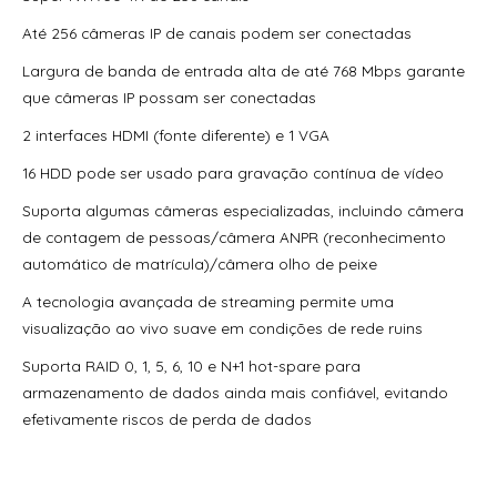
70300Aep0N | Assa Abloy | Placa De Expansão Para
Até 256 câmeras IP de canais podem ser conectadas
Monitoramento Vertx V300
Largura de banda de entrada alta de até 768 Mbps garante
71000Bep0N01A | Assa Abloy | Controlador Vertx Evo™
que câmeras IP possam ser conectadas
V1000
2 interfaces HDMI (fonte diferente) e 1 VGA
72000Bep0N01A | Assa Abloy | Controlador Vertx Evo™
V2000
16 HDD pode ser usado para gravação contínua de vídeo
Suporta algumas câmeras especializadas, incluindo câmera
900Ltnnek00017 | Assa Abloy | Leitor De Proximidade
Rp10
de contagem de pessoas/câmera ANPR (reconhecimento
automático de matrícula)/câmera olho de peixe
900Nbnnek20000 | Assa Abloy | Leitor De Proximidade
R10
A tecnologia avançada de streaming permite uma
visualização ao vivo suave em condições de rede ruins
900Nmnnekma001 | Assa Abloy | Leitor De Proximidade
R10
Suporta RAID 0, 1, 5, 6, 10 e N+1 hot-spare para
armazenamento de dados ainda mais confiável, evitando
900Nnnnek2037P | Assa Abloy | Leitor De Proximidade R10
efetivamente riscos de perda de dados
Se
900Nsnnek20000 | Assa Abloy | Leitor De Proximidade R10