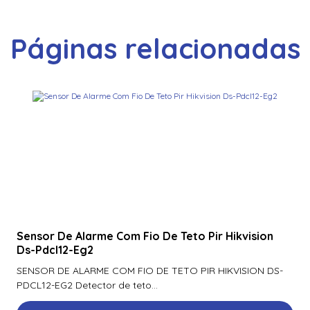
900Ntnnek00000 | Assa Abloy | Leitor de Proximidade HId
Iclass se R10 900Ntnnek00000
Páginas relacionadas
900Pbnnek20000 | Assa Abloy | Leitor De Proximidade
Rp10
900Pmntekma003 | Assa Abloy | Leitor De Proximidade
Rp10
900Psnnek20000 | Assa Abloy | Leitor De Proximidade
Rp10
900Ptnnek00000 | Assa Abloy | Leitor De Proximidade
Rp10
920Nbnnek20000 | Assa Abloy | Leitor De Proximidade
R40
Sensor De Alarme Com Fio De Teto Pir Hikvision
Ds-Pdcl12-Eg2
920Nmnnekma001 | Assa Abloy | Leitor De Proximidade
R40
SENSOR DE ALARME COM FIO DE TETO PIR HIKVISION DS-
PDCL12-EG2 Detector de teto...
920Nsnnek20000 | Assa Abloy | Leitor De Proximidade
R40