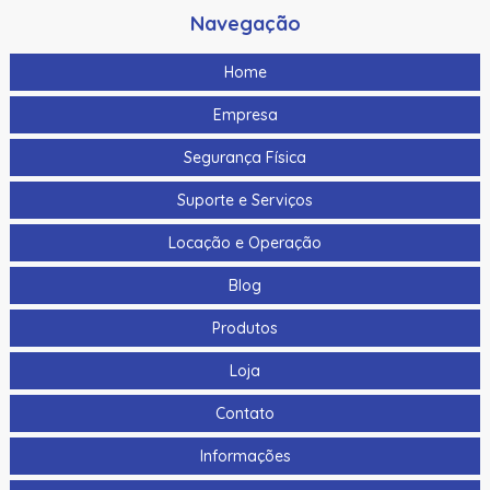
Navegação
Cabo Para Cameras Mobile 4 Metros Hikvision Ds-
Mp2100-4
Home
Cadastrador De Cartoes Hikvision Ds-K1F100-D8E Dupla
Frequencia 125Khz (Em) E 13,56Mhz (Mifare)
Empresa
Cadastrador Impressao Digital Hikvision Ds-K1F820-F
Segurança Física
Cartao De Memoria Hikvision Hs-Tf-H1I 32G
Suporte e Serviços
Cartao De Proximidade Rfid Hikvision Ds-K7M101-E0 Freq.
Locação e Operação
Em 125Khz Em Pvc
Blog
Cartao De Proximidade Rfid Hikvision Ds-Kem125 Em
125Khz
Produtos
Cartao De Proximidade Rfid Hikvision Fm11Rf08-M1 Mifare
Loja
13,56Mhz
Contato
Cartao De Proximidade Rfid Hikvision Frequencia Dupla
Mifare 13,56Mhz E Em 125Khz Em Pvc
Informações