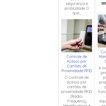
SE
segurança e
praticidade O
que...
Co
Controle de
Man
Acesso por
Cartões de
A m
Proximidade RFID
pr
O controle de
p
acesso por
pro
cartões de
proximidade RFID
fun
(Radio-
Frequency
equ
Identification) é
pr