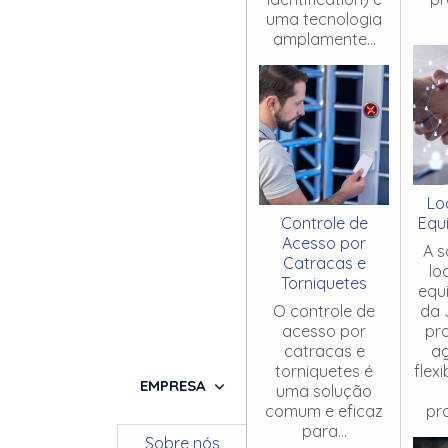
uma tecnologia
amplamente...
Lo
Controle de
Equ
Acesso por
A s
Catracas e
lo
Torniquetes
equ
O controle de
da 
acesso por
pr
catracas e
ag
torniquetes é
flex
EMPRESA
uma solução
comum e eficaz
pro
para...
Sobre nós