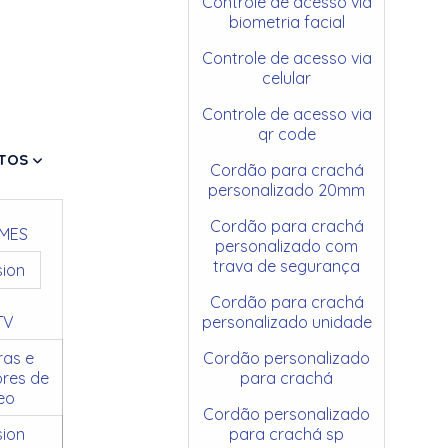
Controle de acesso via
biometria facial
Controle de acesso via
celular
Controle de acesso via
qr code
TOS
Cordão para crachá
personalizado 20mm
Cordão para crachá
MES
personalizado com
trava de segurança
sion
Cordão para crachá
TV
personalizado unidade
as e
Cordão personalizado
res de
para crachá
eo
Cordão personalizado
sion
para crachá sp