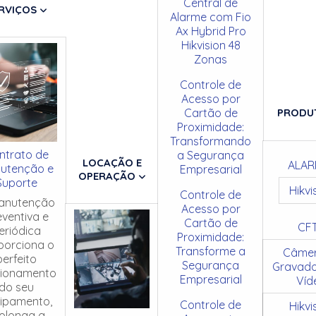
Central de
RVIÇOS
Alarme com Fio
Ax Hybrid Pro
Hikvision 48
Zonas
Controle de
Acesso por
Cartão de
PRODU
Proximidade:
Transformando
ntrato de
a Segurança
LOCAÇÃO E
ALAR
utenção e
Empresarial
OPERAÇÃO
Suporte
Hikvi
Controle de
anutenção
Acesso por
eventiva e
Cartão de
CF
eriódica
Proximidade:
porciona o
Transforme a
Câmer
perfeito
Segurança
Gravado
cionamento
Empresarial
Víd
do seu
ipamento,
Controle de
Hikvi
olonga a