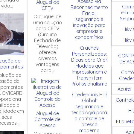
Acesso via
Aluguel de
vida...
Câme
Reconhecimento
CFTV
Térmic
Facial:
O aluguel de
Segur
segurança e
uma solução
inovação para
para CFTV
Hikvi
empresas e
(Circuito
condomínios
Hikvi
Fechado de
Televisão)
Crachás
oferece
Personalizados:
CONTR
diversas
Dicas para Criar
cação de
DE AC
vantagens
Modelos que
ipamentos
para...
Impressionam e
Cartõ
olução de
Transmitem
Creden
cação de
Profissionalismo
ipamentos
Acura
JOVICARD
Credenciais HID
oporciona
Control
Global:
ilidade e
segurança e
HI
ibilidade em
tecnologia para
Aluguel de
seus
o controle de
Controle de
Etiquet
cessos....
acesso
Acesso
moderno
Acu
O aluguel de