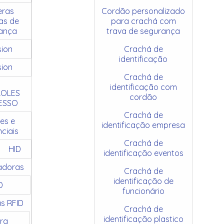
ras
Cordão personalizado
as de
para crachá com
ança
trava de segurança
sion
Crachá de
identificação
sion
Crachá de
identificação com
OLES
cordão
ESSO
Crachá de
es e
identificação empresa
ciais
Crachá de
HID
identificação eventos
adoras
Crachá de
identificação de
D
funcionário
as RFID
Crachá de
identificação plastico
ra