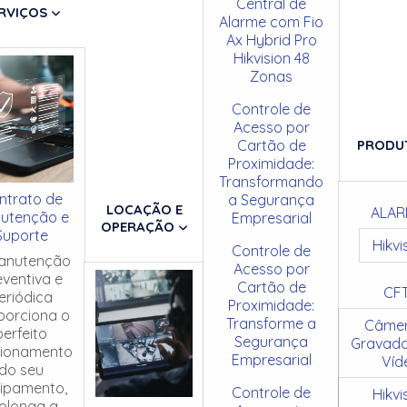
Central de
RVIÇOS
Alarme com Fio
Ax Hybrid Pro
Hikvision 48
Zonas
Controle de
Acesso por
Cartão de
PRODU
Proximidade:
Transformando
ntrato de
a Segurança
LOCAÇÃO E
ALAR
utenção e
Empresarial
OPERAÇÃO
Suporte
Hikvi
Controle de
anutenção
Acesso por
eventiva e
Cartão de
CF
eriódica
Proximidade:
porciona o
Transforme a
Câmer
perfeito
Segurança
Gravado
cionamento
Empresarial
Víd
do seu
ipamento,
Controle de
Hikvi
olonga a