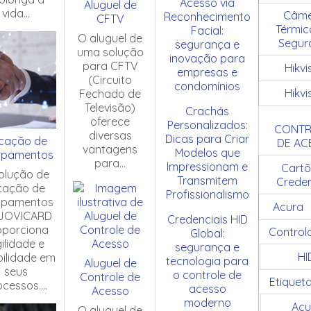
Acesso via
Aluguel de
vida...
Câme
Reconhecimento
CFTV
Térmic
Facial:
O aluguel de
Segur
segurança e
uma solução
inovação para
para CFTV
Hikvi
empresas e
(Circuito
condomínios
Hikvi
Fechado de
Televisão)
Crachás
oferece
Personalizados:
CONTR
diversas
Dicas para Criar
cação de
DE AC
vantagens
Modelos que
ipamentos
para...
Impressionam e
Cartõ
olução de
Transmitem
Creden
cação de
Profissionalismo
ipamentos
Acura
JOVICARD
Credenciais HID
oporciona
Control
Global:
ilidade e
segurança e
HI
ibilidade em
tecnologia para
Aluguel de
seus
o controle de
Controle de
Etiquet
cessos....
acesso
Acesso
moderno
Acu
O aluguel de