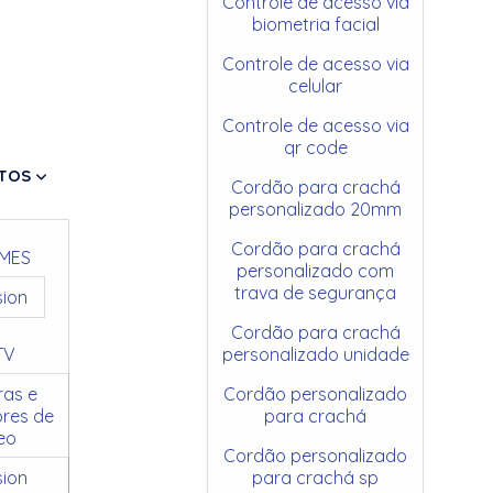
Controle de acesso via
biometria facial
Controle de acesso via
celular
Controle de acesso via
qr code
TOS
Cordão para crachá
personalizado 20mm
Cordão para crachá
MES
personalizado com
trava de segurança
sion
Cordão para crachá
TV
personalizado unidade
as e
Cordão personalizado
res de
para crachá
eo
Cordão personalizado
sion
para crachá sp