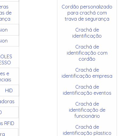
ras
Cordão personalizado
as de
para crachá com
ança
trava de segurança
sion
Crachá de
identificação
sion
Crachá de
identificação com
OLES
cordão
ESSO
Crachá de
es e
identificação empresa
ciais
Crachá de
HID
identificação eventos
adoras
Crachá de
identificação de
D
funcionário
as RFID
Crachá de
identificação plastico
ra