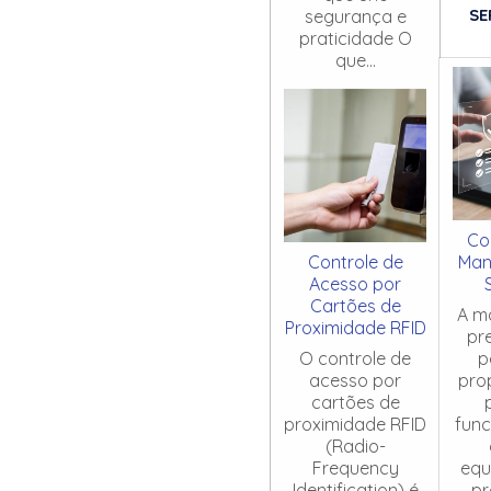
SE
segurança e
praticidade O
que...
Co
Controle de
Man
Acesso por
Cartões de
A m
Proximidade RFID
pr
O controle de
p
acesso por
pro
cartões de
proximidade RFID
fun
(Radio-
Frequency
equ
Identification) é
pr