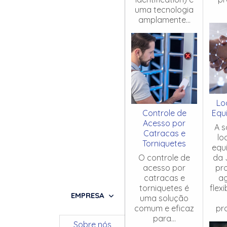
uma tecnologia
amplamente...
Lo
Controle de
Equ
Acesso por
A s
Catracas e
lo
Torniquetes
equ
O controle de
da 
acesso por
pr
catracas e
ag
torniquetes é
flex
EMPRESA
uma solução
comum e eficaz
pro
para...
Sobre nós