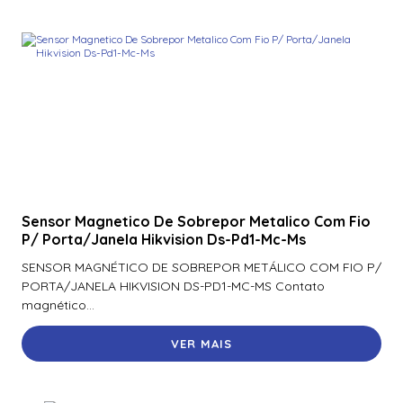
900Nsnnek20000 | Assa Abloy | Leitor De Proximidade R10
900Ntnnek00000 | Assa Abloy | Leitor de Proximidade HId
Iclass se R10 900Ntnnek00000
900Pbnnek20000 | Assa Abloy | Leitor De Proximidade
Rp10
900Pmntekma003 | Assa Abloy | Leitor De Proximidade
Rp10
900Psnnek20000 | Assa Abloy | Leitor De Proximidade
Rp10
Sensor Magnetico De Sobrepor Metalico Com Fio
P/ Porta/Janela Hikvision Ds-Pd1-Mc-Ms
900Ptnnek00000 | Assa Abloy | Leitor De Proximidade
SENSOR MAGNÉTICO DE SOBREPOR METÁLICO COM FIO P/
Rp10
PORTA/JANELA HIKVISION DS-PD1-MC-MS Contato
920Nbnnek20000 | Assa Abloy | Leitor De Proximidade
magnético...
R40
VER MAIS
920Nmnnekma001 | Assa Abloy | Leitor De Proximidade
R40