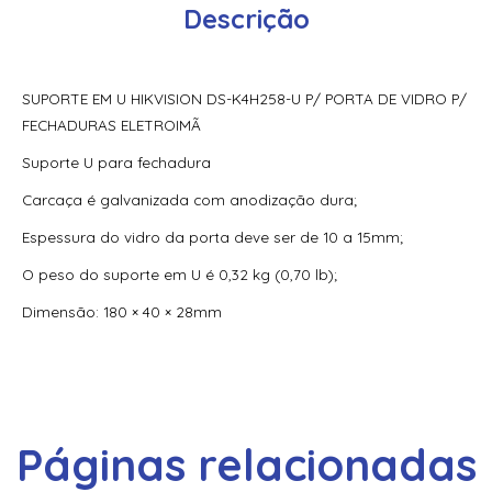
Monitoramento Vertx V200
Descrição
70300Aep0N | Assa Abloy | Placa De Expansão Para
Monitoramento Vertx V300
SUPORTE EM U HIKVISION DS-K4H258-U P/ PORTA DE VIDRO P/
71000Bep0N01A | Assa Abloy | Controlador Vertx Evo™
FECHADURAS ELETROIMÃ
V1000
Suporte U para fechadura
72000Bep0N01A | Assa Abloy | Controlador Vertx Evo™
Carcaça é galvanizada com anodização dura;
V2000
Espessura do vidro da porta deve ser de 10 a 15mm;
900Ltnnek00017 | Assa Abloy | Leitor De Proximidade
Rp10
O peso do suporte em U é 0,32 kg (0,70 lb);
900Nbnnek20000 | Assa Abloy | Leitor De Proximidade
Dimensão: 180 × 40 × 28mm
R10
900Nmnnekma001 | Assa Abloy | Leitor De Proximidade
R10
900Nnnnek2037P | Assa Abloy | Leitor De Proximidade R10
Páginas relacionadas
Se