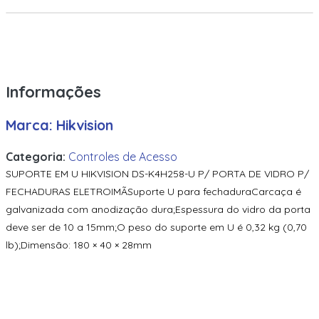
300M | Assa Abloy | Eletroimã De 300Lbs Em Alumínio
Anodizado
40Knks-00-000000 | Assa Abloy | Leitor De Proximidade
Com Teclado
Informações
40Nks-00-000000 | Assa Abloy | Leitor Hid Signo 40
Marca: Hikvision
509 | Assa Abloy | Fecho Elétrico Em Aço Inox
Categoria:
Controles de Acesso
600 | Assa Abloy | Eletroimã De 600Lbs Em Alumínio
SUPORTE EM U HIKVISION DS-K4H258-U P/ PORTA DE VIDRO P/
Anodizado
FECHADURAS ELETROIMÃSuporte U para fechaduraCarcaça é
6005Bgb00 | Assa Abloy | Leitor De Proximidade HID
galvanizada com anodização dura;Espessura do vidro da porta
Proxpoint 6005
deve ser de 10 a 15mm;O peso do suporte em U é 0,32 kg (0,70
600M-Z4 | Assa Abloy | Eletroimã De 600Lbs Em Alumínio
lb);Dimensão: 180 × 40 × 28mm
Anodizado
70100Aep0N | Assa Abloy | Placa De Expansão Vertx V100
70200Aep0N | Assa Abloy | Placa De Expansão Para