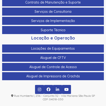
Contrato de Manutenção e Suporte
Controlador De Acesso P/ Elevador Hikvision Ds-K2210
Serviços de Consultoria
Controlador De Acesso P/ Elevador Hikvision Ds-
Serviços de Implementação
K2M0016A
Suporte Técnico
Controladora De Acesso Hikvision Ds-K2602Tmain Board
02 Portas Somente A Placa
Locação e Operação
Controladora De Acesso Hikvision Ds-K2604T Main Board
4 Portas Somente A Placa
Locações de Equipamentos
Controladora De Acesso Hikvision Ds-K2604Tmain Board
Aluguel de CFTV
4 Portas Somente A Placa
Aluguel de Controle de Acesso
Controladora De Acesso Hikvision Ds-K2812 02 Portas
Aluguel de Impressora de Crachás
Controladora De Acesso Hikvision Ds-K2814 04 Portas
Controle De Acesso Facial C/ Video Porteiro Hikvision
Ds-K1T342Mfwx Wifi 10.000 Faces Digital
Rua Humberto I, 236 – Conjunto 32 - Vila Mariana São Paulo SP
CEP: 04018-030
Controle De Acesso Facial C/ Video Porteiro Hikvision