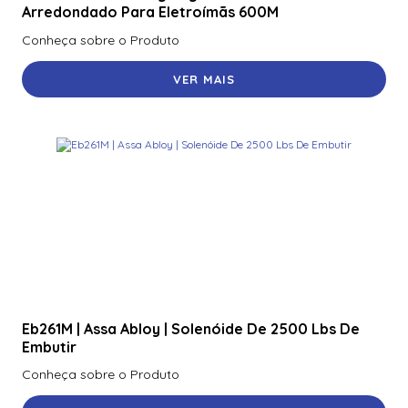
R40
Arredondado Para Eletroímãs 600M
Conheça sobre o Produto
920Ntnnek00000 | Assa Abloy | Leitor De Proximidader
R40
VER MAIS
920Pmnnekea073 | Assa Abloy | Leitor De Proximidade
Rp40
920Pmntekma003 | Assa Abloy | Leitor De Proximidade
Rp40
920Ptnnek00000 | Assa Abloy | Leitor De Proximidade Se
Rp40
921Nbnnek20000 | Assa Abloy | Leitor De Proximidade
Rk40
921Nmnnekma002 | Assa Abloy | Leitor De Proximidade
Rk40
Eb261M | Assa Abloy | Solenóide De 2500 Lbs De
Embutir
921Nsnnek20000 | Assa Abloy | Leitor De Proximidade
Conheça sobre o Produto
Rk40