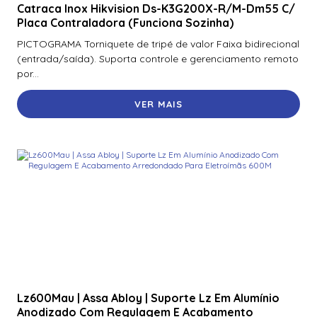
Catraca Inox Hikvision Ds-K3G200X-R/M-Dm55 C/
Placa Contraladora (Funciona Sozinha)
900Ntnnek00000 | Assa Abloy | Leitor de Proximidade HId
Iclass se R10 900Ntnnek00000
PICTOGRAMA Torniquete de tripé de valor Faixa bidirecional
(entrada/saída). Suporta controle e gerenciamento remoto
900Pbnnek20000 | Assa Abloy | Leitor De Proximidade
por...
Rp10
VER MAIS
900Pmntekma003 | Assa Abloy | Leitor De Proximidade
Rp10
900Psnnek20000 | Assa Abloy | Leitor De Proximidade
Rp10
900Ptnnek00000 | Assa Abloy | Leitor De Proximidade
Rp10
920Nbnnek20000 | Assa Abloy | Leitor De Proximidade
R40
920Nmnnekma001 | Assa Abloy | Leitor De Proximidade
R40
Lz600Mau | Assa Abloy | Suporte Lz Em Alumínio
920Nsnnek20000 | Assa Abloy | Leitor De Proximidade
Anodizado Com Regulagem E Acabamento