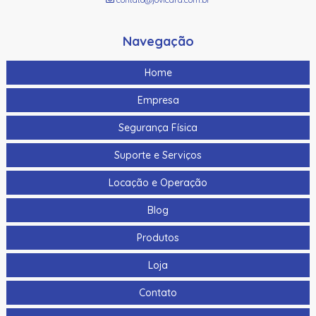
120Db
As-1153 | Assa Abloy | Botoeira Em Alumínio
Navegação
Bat-7 | Assa Abloy | Bateria De Gel Selada
Home
Botao De Panico Sem Fio Hikvision Ds-Pdeb1-Eg2-We(B)
Empresa
Ip66 P/ Ax Pro Ds-Pwa64-L-We
Segurança Física
Botao De Saida Quebra Vidro Hikvision Ds-K7Peb/Green
Suporte e Serviços
Botao Panico Para Termnais Mobile Hikvision Ds-1530Hmi
Locação e Operação
Botoeira/Botao De Saida Aco Inoxidavel Hikvision Ds-
K7P02 90X35X28.9Mm
Blog
Botoeira/Botao De Saida Sem Toque Aco Inoxidavel
Produtos
Hikvision Ds-K7P04 86X50X34Mm
Loja
Bts400 | Assa Abloy | Botoeira Tipo “No Touch”
Contato
Cabo Para Cameras Mobile 2 Metros Hikvision Ds-
Mp2100-2