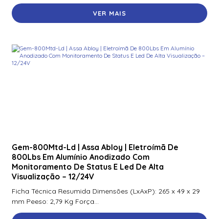
VER MAIS
920Ntnnek00000 | Assa Abloy | Leitor De Proximidader
R40
920Pmnnekea073 | Assa Abloy | Leitor De Proximidade
Rp40
920Pmntekma003 | Assa Abloy | Leitor De Proximidade
Rp40
920Ptnnek00000 | Assa Abloy | Leitor De Proximidade Se
Rp40
921Nbnnek20000 | Assa Abloy | Leitor De Proximidade
Rk40
Gem-800Mtd-Ld | Assa Abloy | Eletroímã De
800Lbs Em Alumínio Anodizado Com
921Nmnnekma002 | Assa Abloy | Leitor De Proximidade
Monitoramento De Status E Led De Alta
Rk40
Visualização – 12/24V
921Nsnnek20000 | Assa Abloy | Leitor De Proximidade
Ficha Técnica Resumida Dimensões (LxAxP): 265 x 49 x 29
Rk40
mm Peeso: 2,79 Kg Força...
921Ntnnek00000 | Assa Abloy | Leitor De Proximidade