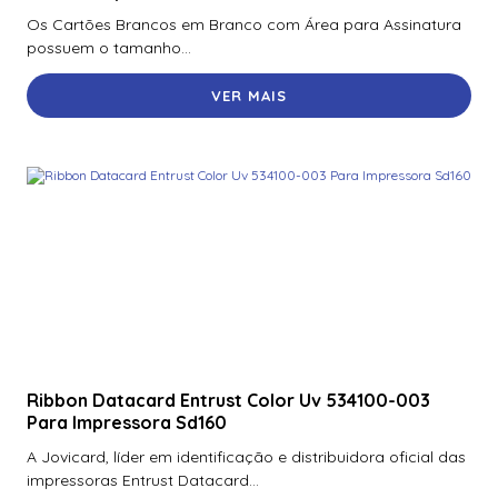
900Ntnnek00000 | Assa Abloy | Leitor de Proximidade HId
Os Cartões Brancos em Branco com Área para Assinatura
Iclass se R10 900Ntnnek00000
possuem o tamanho...
900Pbnnek20000 | Assa Abloy | Leitor De Proximidade
VER MAIS
Rp10
900Pmntekma003 | Assa Abloy | Leitor De Proximidade
Rp10
900Psnnek20000 | Assa Abloy | Leitor De Proximidade
Rp10
900Ptnnek00000 | Assa Abloy | Leitor De Proximidade
Rp10
920Nbnnek20000 | Assa Abloy | Leitor De Proximidade
R40
Ribbon Datacard Entrust Color Uv 534100-003
920Nmnnekma001 | Assa Abloy | Leitor De Proximidade
Para Impressora Sd160
R40
A Jovicard, líder em identificação e distribuidora oficial das
920Nsnnek20000 | Assa Abloy | Leitor De Proximidade
impressoras Entrust Datacard...
R40