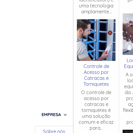
uma tecnologia
amplamente...
Lo
Controle de
Equ
Acesso por
A s
Catracas e
lo
Torniquetes
equ
O controle de
da 
acesso por
pr
catracas e
ag
torniquetes é
flex
EMPRESA
uma solução
comum e eficaz
pro
para...
Sobre nós