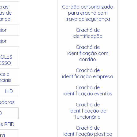
ras
Cordão personalizado
as de
para crachá com
ança
trava de segurança
sion
Crachá de
identificação
sion
Crachá de
identificação com
OLES
cordão
ESSO
Crachá de
es e
identificação empresa
ciais
Crachá de
HID
identificação eventos
adoras
Crachá de
identificação de
D
funcionário
as RFID
Crachá de
identificação plastico
ra