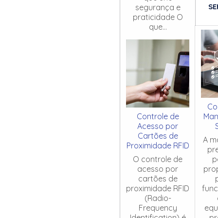
SE
segurança e
praticidade O
que...
Co
Controle de
Man
Acesso por
Cartões de
A m
Proximidade RFID
pr
O controle de
p
acesso por
pro
cartões de
proximidade RFID
fun
(Radio-
Frequency
equ
Identification) é
pr