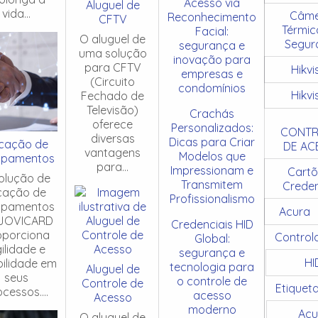
Acesso via
Aluguel de
vida...
Câme
Reconhecimento
CFTV
Térmic
Facial:
O aluguel de
Segur
segurança e
uma solução
inovação para
para CFTV
Hikvi
empresas e
(Circuito
condomínios
Hikvi
Fechado de
Televisão)
Crachás
oferece
Personalizados:
CONTR
diversas
Dicas para Criar
cação de
DE AC
vantagens
Modelos que
ipamentos
para...
Impressionam e
Cartõ
olução de
Transmitem
Creden
cação de
Profissionalismo
ipamentos
Acura
JOVICARD
Credenciais HID
oporciona
Control
Global:
ilidade e
segurança e
HI
ibilidade em
tecnologia para
Aluguel de
seus
o controle de
Controle de
Etiquet
cessos....
acesso
Acesso
moderno
Acu
O aluguel de