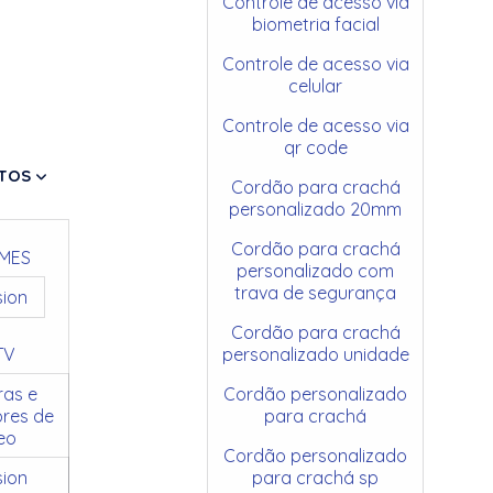
Controle de acesso via
biometria facial
Controle de acesso via
celular
Controle de acesso via
qr code
TOS
Cordão para crachá
personalizado 20mm
Cordão para crachá
MES
personalizado com
trava de segurança
sion
Cordão para crachá
TV
personalizado unidade
as e
Cordão personalizado
res de
para crachá
eo
Cordão personalizado
sion
para crachá sp