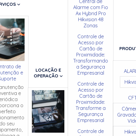
Central de
RVIÇOS
Alarme com Fio
Ax Hybrid Pro
Hikvision 48
Zonas
Controle de
Acesso por
Cartão de
PRODU
Proximidade:
Transformando
ntrato de
a Segurança
LOCAÇÃO E
ALAR
utenção e
Empresarial
OPERAÇÃO
Suporte
Hikvi
Controle de
anutenção
Acesso por
eventiva e
Cartão de
CF
eriódica
Proximidade:
porciona o
Transforme a
Câmer
perfeito
Segurança
Gravado
cionamento
Empresarial
Víd
do seu
ipamento,
Controle de
Hikvi
olonga a