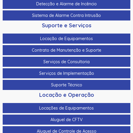
Detecção e Alarme de Incêncio
Cabo Para Cameras Mobile 4 Metros Hikvision Ds-
Mp2100-4
Sistema de Alarme Contra Intrusão
Suporte e Serviços
Cadastrador De Cartoes Hikvision Ds-K1F100-D8E Dupla
Frequencia 125Khz (Em) E 13,56Mhz (Mifare)
Locação de Equipamentos
Cadastrador Impressao Digital Hikvision Ds-K1F820-F
Contrato de Manutenção e Suporte
Cartao De Memoria Hikvision Hs-Tf-H1I 32G
Serviços de Consultoria
Cartao De Proximidade Rfid Hikvision Ds-K7M101-E0 Freq.
Em 125Khz Em Pvc
Serviços de Implementação
Cartao De Proximidade Rfid Hikvision Ds-Kem125 Em
Suporte Técnico
125Khz
Locação e Operação
Cartao De Proximidade Rfid Hikvision Fm11Rf08-M1 Mifare
13,56Mhz
Locações de Equipamentos
Cartao De Proximidade Rfid Hikvision Frequencia Dupla
Aluguel de CFTV
Mifare 13,56Mhz E Em 125Khz Em Pvc
Aluguel de Controle de Acesso