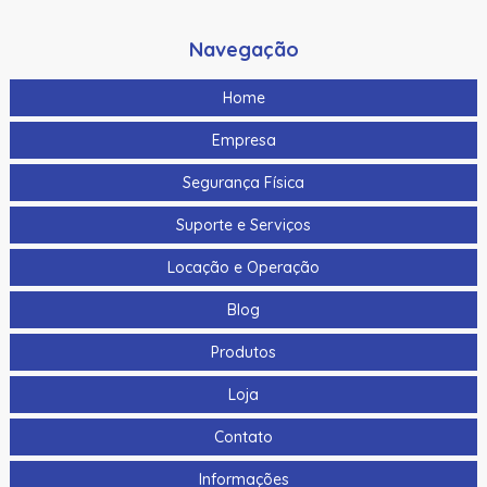
Rk40 Se
Navegação
921Ptnnek00000 | Assa Abloy | Leitor De Proximidade
Rpk40
Home
928Nfntek000Te | Assa Abloy | Leitor De Proximidade
Rklb40
Empresa
940Ntntek00000 | Assa Abloy | Leitor De Proximidade R90
Segurança Física
Adaptador Voltagem Hikvision Para Camera Panovu Dc
Suporte e Serviços
36V Euv-150S036Sv-Kw01
Locação e Operação
Ah20W14 | Assa Abloy | Hub Para Interface De
Controladores Wiegand
Blog
Ah30R12 | Assa Abloy | Hub Para Interface De
Produtos
Controladores Compatíveis Via Rs-485
Loja
Ah40In2 | Assa Abloy | Hub De Interface Ethernet Ip Poe
Para Vault Next
Contato
Altofalante/Sirene/Corneta Ip Hikvision Ds-Pa0103-B
Informações