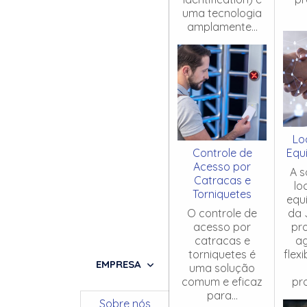
uma tecnologia
amplamente...
Lo
Controle de
Equ
Acesso por
A s
Catracas e
lo
Torniquetes
equ
O controle de
da 
acesso por
pr
catracas e
ag
torniquetes é
flex
EMPRESA
uma solução
comum e eficaz
pro
para...
Sobre nós