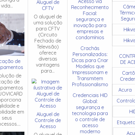
Acesso via
Aluguel de
vida...
Câme
Reconhecimento
CFTV
Térmic
Facial:
O aluguel de
Segur
segurança e
uma solução
inovação para
para CFTV
Hikvi
empresas e
(Circuito
condomínios
Hikvi
Fechado de
Televisão)
Crachás
oferece
Personalizados:
CONTR
diversas
Dicas para Criar
cação de
DE AC
vantagens
Modelos que
ipamentos
para...
Impressionam e
Cartõ
olução de
Transmitem
Creden
cação de
Profissionalismo
ipamentos
Acura
JOVICARD
Credenciais HID
oporciona
Control
Global:
ilidade e
segurança e
HI
ibilidade em
tecnologia para
Aluguel de
seus
o controle de
Controle de
Etiquet
cessos....
acesso
Acesso
moderno
Acu
O aluguel de