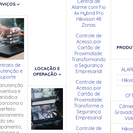
Central de
RVIÇOS
Alarme com Fio
Ax Hybrid Pro
Hikvision 48
Zonas
Controle de
Acesso por
Cartão de
PRODU
Proximidade:
Transformando
ntrato de
a Segurança
LOCAÇÃO E
ALAR
utenção e
Empresarial
OPERAÇÃO
Suporte
Hikvi
Controle de
anutenção
Acesso por
eventiva e
Cartão de
CF
eriódica
Proximidade:
porciona o
Transforme a
Câmer
perfeito
Segurança
Gravado
cionamento
Empresarial
Víd
do seu
ipamento,
Controle de
Hikvi
olonga a