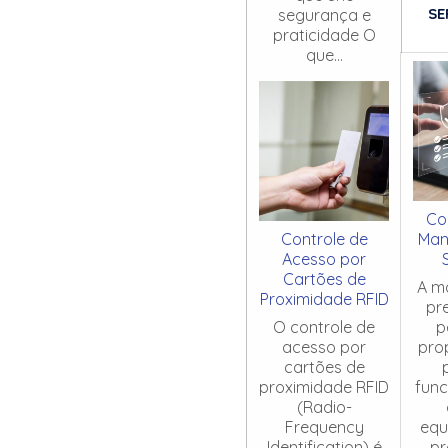
SE
segurança e
praticidade O
que...
Co
Controle de
Man
Acesso por
Cartões de
A m
Proximidade RFID
pr
O controle de
p
acesso por
pro
cartões de
proximidade RFID
fun
(Radio-
Frequency
equ
Identification) é
pr