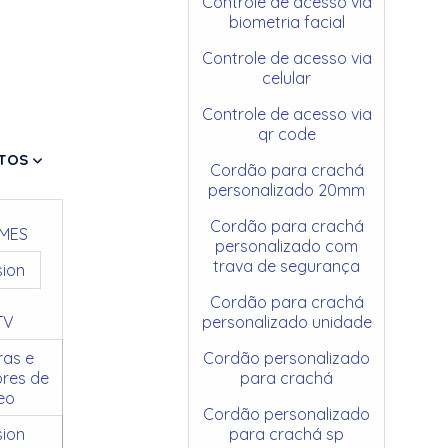
Controle de acesso via
biometria facial
Controle de acesso via
celular
Controle de acesso via
qr code
TOS
Cordão para crachá
personalizado 20mm
Cordão para crachá
MES
personalizado com
trava de segurança
sion
Cordão para crachá
TV
personalizado unidade
as e
Cordão personalizado
res de
para crachá
eo
Cordão personalizado
sion
para crachá sp