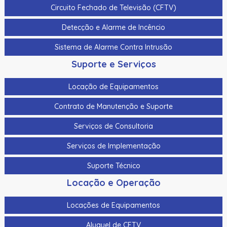
Circuito Fechado de Televisão (CFTV)
Cabo Para Cameras Mobile 4 Metros Hikvision Ds-
Mp2100-4
Detecção e Alarme de Incêncio
Cadastrador De Cartoes Hikvision Ds-K1F100-D8E Dupla
Sistema de Alarme Contra Intrusão
Frequencia 125Khz (Em) E 13,56Mhz (Mifare)
Suporte e Serviços
Cadastrador Impressao Digital Hikvision Ds-K1F820-F
Locação de Equipamentos
Cartao De Memoria Hikvision Hs-Tf-H1I 32G
Contrato de Manutenção e Suporte
Cartao De Proximidade Rfid Hikvision Ds-K7M101-E0 Freq.
Em 125Khz Em Pvc
Serviços de Consultoria
Cartao De Proximidade Rfid Hikvision Ds-Kem125 Em
Serviços de Implementação
125Khz
Suporte Técnico
Cartao De Proximidade Rfid Hikvision Fm11Rf08-M1 Mifare
13,56Mhz
Locação e Operação
Cartao De Proximidade Rfid Hikvision Frequencia Dupla
Locações de Equipamentos
Mifare 13,56Mhz E Em 125Khz Em Pvc
Aluguel de CFTV