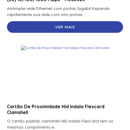
70300Aep0N | Assa Abloy | Placa De Expansão Para
AAAmplie rede Ethernet com portas Gigabit Expanda
Monitoramento Vertx V300
rapidamente sua rede com oito portas...
71000Bep0N01A | Assa Abloy | Controlador Vertx Evo™
VER MAIS
V1000
72000Bep0N01A | Assa Abloy | Controlador Vertx Evo™
V2000
900Ltnnek00017 | Assa Abloy | Leitor De Proximidade
Rp10
900Nbnnek20000 | Assa Abloy | Leitor De Proximidade
R10
900Nmnnekma001 | Assa Abloy | Leitor De Proximidade
R10
Cartão De Proximidade Hid Indala Flexcard
900Nnnnek2037P | Assa Abloy | Leitor De Proximidade R10
Clamshell
Se
O cartão padrão clamshell HID Indala FlexCard tem os
900Nsnnek20000 | Assa Abloy | Leitor De Proximidade R10
mesmos comprimento e...