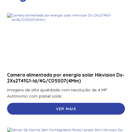
900Ntnnek00000 | Assa Abloy | Leitor de Proximidade HId
Iclass se R10 900Ntnnek00000
900Pbnnek20000 | Assa Abloy | Leitor De Proximidade
Rp10
900Pmntekma003 | Assa Abloy | Leitor De Proximidade
Rp10
900Psnnek20000 | Assa Abloy | Leitor De Proximidade
Rp10
Camera alimentada por energia solar Hikvision Ds-
900Ptnnek00000 | Assa Abloy | Leitor De Proximidade
2Xs2T41G1-Id/4G/C05S07(4Mm)
Rp10
Imagens de alta qualidade com resolução de 4 MP
920Nbnnek20000 | Assa Abloy | Leitor De Proximidade
Autônomo com painel solar...
R40
VER MAIS
920Nmnnekma001 | Assa Abloy | Leitor De Proximidade
R40
920Nsnnek20000 | Assa Abloy | Leitor De Proximidade