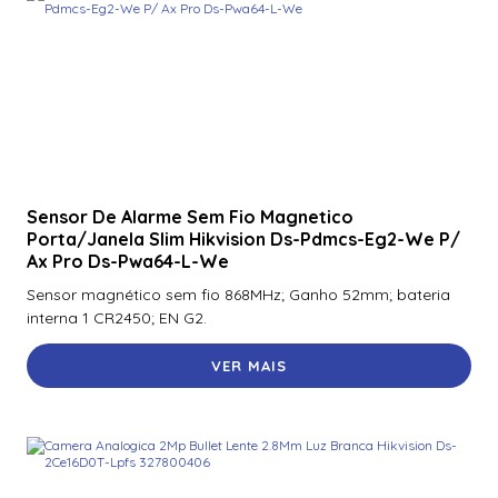
R40
920Ntnnek00000 | Assa Abloy | Leitor De Proximidader
R40
920Pmnnekea073 | Assa Abloy | Leitor De Proximidade
Rp40
920Pmntekma003 | Assa Abloy | Leitor De Proximidade
Rp40
Sensor De Alarme Sem Fio Magnetico
Porta/Janela Slim Hikvision Ds-Pdmcs-Eg2-We P/
920Ptnnek00000 | Assa Abloy | Leitor De Proximidade Se
Ax Pro Ds-Pwa64-L-We
Rp40
Sensor magnético sem fio 868MHz; Ganho 52mm; bateria
921Nbnnek20000 | Assa Abloy | Leitor De Proximidade
interna 1 CR2450; EN G2.
Rk40
VER MAIS
921Nmnnekma002 | Assa Abloy | Leitor De Proximidade
Rk40
921Nsnnek20000 | Assa Abloy | Leitor De Proximidade
Rk40