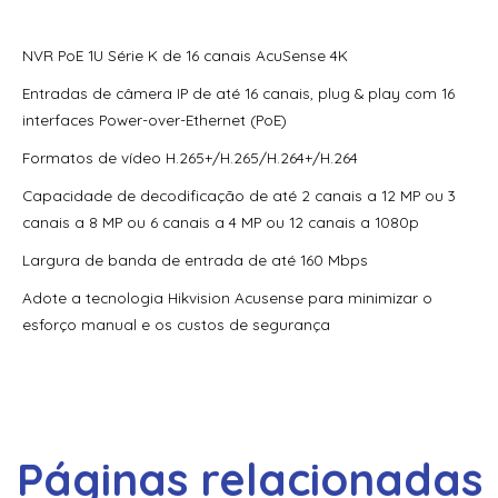
70300Aep0N | Assa Abloy | Placa De Expansão Para
NVR PoE 1U Série K de 16 canais AcuSense 4K
Monitoramento Vertx V300
Entradas de câmera IP de até 16 canais, plug & play com 16
71000Bep0N01A | Assa Abloy | Controlador Vertx Evo™
interfaces Power-over-Ethernet (PoE)
V1000
Formatos de vídeo H.265+/H.265/H.264+/H.264
72000Bep0N01A | Assa Abloy | Controlador Vertx Evo™
V2000
Capacidade de decodificação de até 2 canais a 12 MP ou 3
canais a 8 MP ou 6 canais a 4 MP ou 12 canais a 1080p
900Ltnnek00017 | Assa Abloy | Leitor De Proximidade
Rp10
Largura de banda de entrada de até 160 Mbps
900Nbnnek20000 | Assa Abloy | Leitor De Proximidade
Adote a tecnologia Hikvision Acusense para minimizar o
R10
esforço manual e os custos de segurança
900Nmnnekma001 | Assa Abloy | Leitor De Proximidade
R10
900Nnnnek2037P | Assa Abloy | Leitor De Proximidade R10
Se
Páginas relacionadas
900Nsnnek20000 | Assa Abloy | Leitor De Proximidade R10