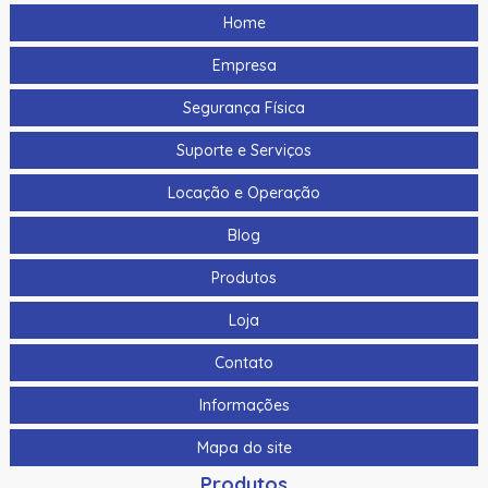
Mp2100-2
Home
Cabo Para Cameras Mobile 4 Metros Hikvision Ds-
Mp2100-4
Empresa
Cadastrador De Cartoes Hikvision Ds-K1F100-D8E Dupla
Segurança Física
Frequencia 125Khz (Em) E 13,56Mhz (Mifare)
Suporte e Serviços
Cadastrador Impressao Digital Hikvision Ds-K1F820-F
Locação e Operação
Cartao De Memoria Hikvision Hs-Tf-H1I 32G
Blog
Cartao De Proximidade Rfid Hikvision Ds-K7M101-E0 Freq.
Em 125Khz Em Pvc
Produtos
Cartao De Proximidade Rfid Hikvision Ds-Kem125 Em
Loja
125Khz
Contato
Cartao De Proximidade Rfid Hikvision Fm11Rf08-M1 Mifare
13,56Mhz
Informações
Cartao De Proximidade Rfid Hikvision Frequencia Dupla
Mapa do site
Mifare 13,56Mhz E Em 125Khz Em Pvc
Produtos