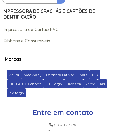
IMPRESSORA DE CRACHÁS E CARTÕES DE
IDENTIFICAÇÃO
Impressora de Cartão PVC
Ribbons e Consumíveis
Marcas
Acura
Assa Abloy
Datacard Entrust
Evolis
HID
HID FARGO Connect
HID Fargo
Hikvision
Zebra
hid
hid fargo
Entre em contato
(11) 3149-4770