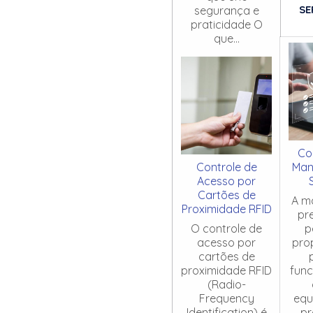
SE
segurança e
praticidade O
que...
Co
Controle de
Man
Acesso por
Cartões de
A m
Proximidade RFID
pr
O controle de
p
acesso por
pro
cartões de
proximidade RFID
fun
(Radio-
Frequency
equ
Identification) é
pr