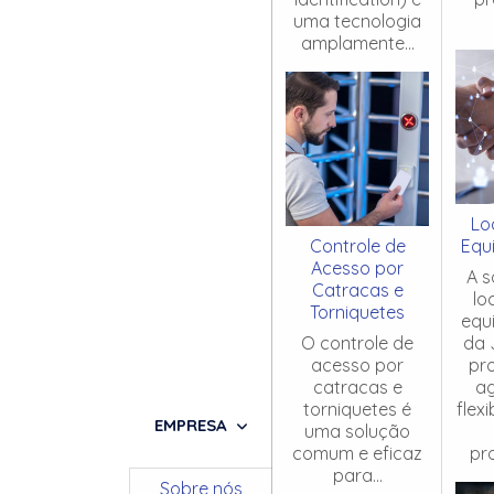
uma tecnologia
amplamente...
Lo
Controle de
Equ
Acesso por
A s
Catracas e
lo
Torniquetes
equ
O controle de
da 
acesso por
pr
catracas e
ag
torniquetes é
flex
EMPRESA
uma solução
comum e eficaz
pro
para...
Sobre nós