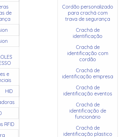
ras
Cordão personalizado
as de
para crachá com
ança
trava de segurança
sion
Crachá de
identificação
sion
Crachá de
identificação com
OLES
cordão
ESSO
Crachá de
es e
identificação empresa
ciais
Crachá de
HID
identificação eventos
adoras
Crachá de
identificação de
D
funcionário
as RFID
Crachá de
identificação plastico
ra