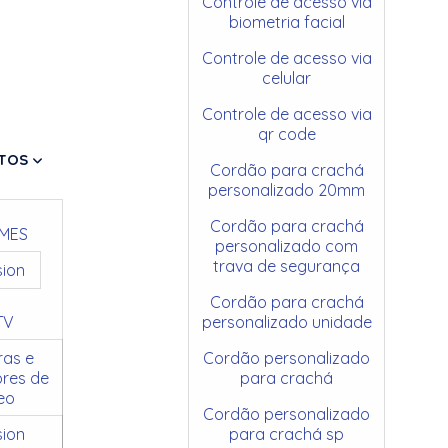
Controle de acesso via
biometria facial
Controle de acesso via
celular
Controle de acesso via
qr code
TOS
Cordão para crachá
personalizado 20mm
Cordão para crachá
MES
personalizado com
trava de segurança
sion
Cordão para crachá
TV
personalizado unidade
as e
Cordão personalizado
res de
para crachá
eo
Cordão personalizado
sion
para crachá sp