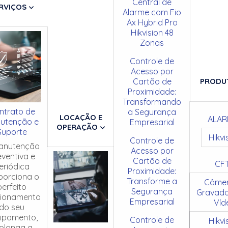
Central de
RVIÇOS
Alarme com Fio
Ax Hybrid Pro
Hikvision 48
Zonas
Controle de
Acesso por
Cartão de
PRODU
Proximidade:
Transformando
ntrato de
a Segurança
LOCAÇÃO E
ALAR
utenção e
Empresarial
OPERAÇÃO
Suporte
Hikvi
Controle de
anutenção
Acesso por
eventiva e
Cartão de
CF
eriódica
Proximidade:
porciona o
Transforme a
Câmer
perfeito
Segurança
Gravado
cionamento
Empresarial
Víd
do seu
ipamento,
Controle de
Hikvi
olonga a