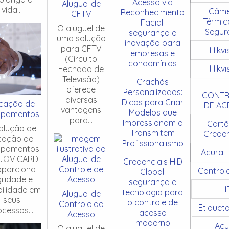
Acesso via
Aluguel de
vida...
Câme
Reconhecimento
CFTV
Térmic
Facial:
O aluguel de
Segur
segurança e
uma solução
inovação para
para CFTV
Hikvi
empresas e
(Circuito
condomínios
Hikvi
Fechado de
Televisão)
Crachás
oferece
Personalizados:
CONTR
diversas
Dicas para Criar
cação de
DE AC
vantagens
Modelos que
ipamentos
para...
Impressionam e
Cartõ
olução de
Transmitem
Creden
cação de
Profissionalismo
ipamentos
Acura
JOVICARD
Credenciais HID
oporciona
Control
Global:
ilidade e
segurança e
HI
ibilidade em
tecnologia para
Aluguel de
seus
o controle de
Controle de
Etiquet
cessos....
acesso
Acesso
moderno
Acu
O aluguel de