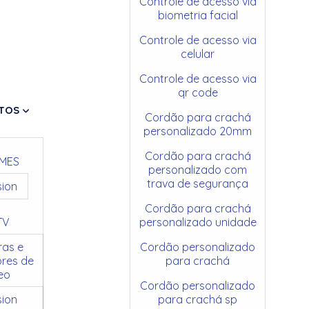
Controle de acesso via
biometria facial
Controle de acesso via
celular
Controle de acesso via
qr code
TOS
Cordão para crachá
personalizado 20mm
Cordão para crachá
MES
personalizado com
trava de segurança
sion
Cordão para crachá
TV
personalizado unidade
as e
Cordão personalizado
res de
para crachá
eo
Cordão personalizado
sion
para crachá sp