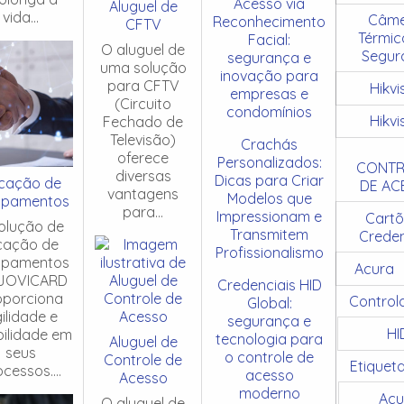
Acesso via
Aluguel de
vida...
Câme
Reconhecimento
CFTV
Térmic
Facial:
O aluguel de
Segur
segurança e
uma solução
inovação para
para CFTV
Hikvi
empresas e
(Circuito
condomínios
Hikvi
Fechado de
Televisão)
Crachás
oferece
Personalizados:
CONTR
diversas
Dicas para Criar
cação de
DE AC
vantagens
Modelos que
ipamentos
para...
Impressionam e
Cartõ
olução de
Transmitem
Creden
cação de
Profissionalismo
ipamentos
Acura
JOVICARD
Credenciais HID
oporciona
Control
Global:
ilidade e
segurança e
HI
ibilidade em
tecnologia para
Aluguel de
seus
o controle de
Controle de
Etiquet
cessos....
acesso
Acesso
moderno
Acu
O aluguel de