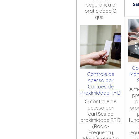
SE
segurança e
praticidade O
que...
Co
Controle de
Man
Acesso por
Cartões de
A m
Proximidade RFID
pr
O controle de
p
acesso por
pro
cartões de
proximidade RFID
fun
(Radio-
Frequency
equ
Identification) é
pr