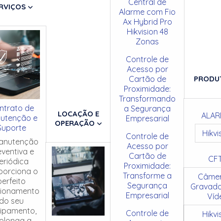
Central de
RVIÇOS
Alarme com Fio
Ax Hybrid Pro
Hikvision 48
Zonas
Controle de
Acesso por
Cartão de
PRODU
Proximidade:
Transformando
ntrato de
a Segurança
LOCAÇÃO E
ALAR
utenção e
Empresarial
OPERAÇÃO
Suporte
Hikvi
Controle de
anutenção
Acesso por
eventiva e
Cartão de
CF
eriódica
Proximidade:
porciona o
Transforme a
Câmer
perfeito
Segurança
Gravado
cionamento
Empresarial
Víd
do seu
ipamento,
Controle de
Hikvi
olonga a