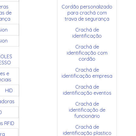
ras
Cordão personalizado
as de
para crachá com
ança
trava de segurança
sion
Crachá de
identificação
sion
Crachá de
identificação com
OLES
cordão
ESSO
Crachá de
es e
identificação empresa
ciais
Crachá de
HID
identificação eventos
adoras
Crachá de
identificação de
D
funcionário
as RFID
Crachá de
identificação plastico
ra