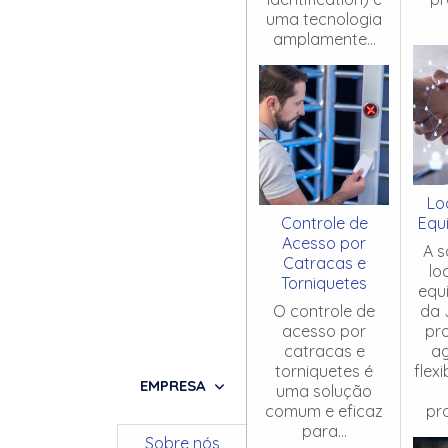
uma tecnologia
amplamente...
Lo
Controle de
Equ
Acesso por
A s
Catracas e
lo
Torniquetes
equ
O controle de
da 
acesso por
pr
catracas e
ag
torniquetes é
flex
EMPRESA
uma solução
comum e eficaz
pro
para...
Sobre nós