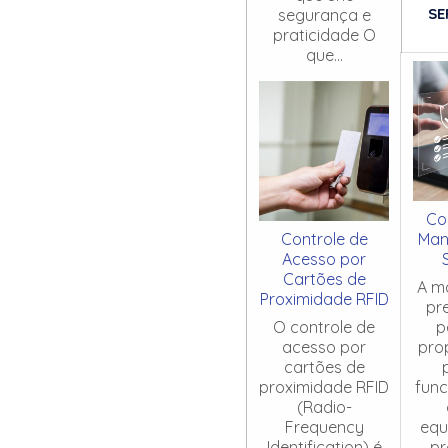
SE
segurança e
praticidade O
que...
Co
Controle de
Man
Acesso por
Cartões de
A m
Proximidade RFID
pr
O controle de
p
acesso por
pro
cartões de
proximidade RFID
fun
(Radio-
Frequency
equ
Identification) é
pr