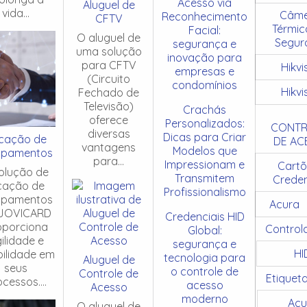
Acesso via
Aluguel de
vida...
Câme
Reconhecimento
CFTV
Térmic
Facial:
O aluguel de
Segur
segurança e
uma solução
inovação para
para CFTV
Hikvi
empresas e
(Circuito
condomínios
Hikvi
Fechado de
Televisão)
Crachás
oferece
Personalizados:
CONTR
diversas
Dicas para Criar
cação de
DE AC
vantagens
Modelos que
ipamentos
para...
Impressionam e
Cartõ
olução de
Transmitem
Creden
cação de
Profissionalismo
ipamentos
Acura
JOVICARD
Credenciais HID
oporciona
Control
Global:
ilidade e
segurança e
HI
ibilidade em
tecnologia para
Aluguel de
seus
o controle de
Controle de
Etiquet
cessos....
acesso
Acesso
moderno
Acu
O aluguel de