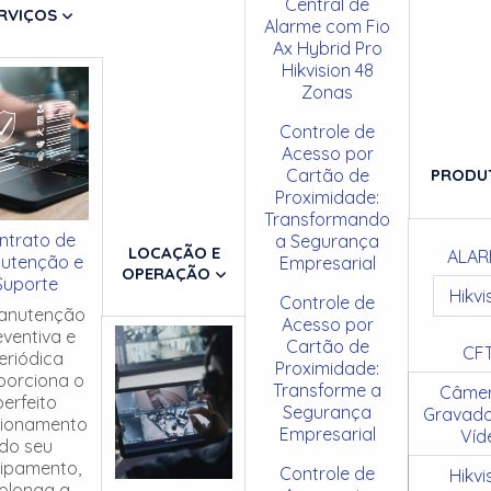
Central de
RVIÇOS
Alarme com Fio
Ax Hybrid Pro
Hikvision 48
Zonas
Controle de
Acesso por
Cartão de
PRODU
Proximidade:
Transformando
ntrato de
a Segurança
LOCAÇÃO E
ALAR
utenção e
Empresarial
OPERAÇÃO
Suporte
Hikvi
Controle de
anutenção
Acesso por
eventiva e
Cartão de
CF
eriódica
Proximidade:
porciona o
Transforme a
Câmer
perfeito
Segurança
Gravado
cionamento
Empresarial
Víd
do seu
ipamento,
Controle de
Hikvi
olonga a