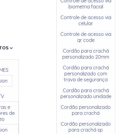
Controle de acesso via
biometria facial
Controle de acesso via
celular
Controle de acesso via
qr code
TOS
Cordão para crachá
personalizado 20mm
Cordão para crachá
MES
personalizado com
trava de segurança
sion
Cordão para crachá
TV
personalizado unidade
as e
Cordão personalizado
res de
para crachá
eo
Cordão personalizado
sion
para crachá sp