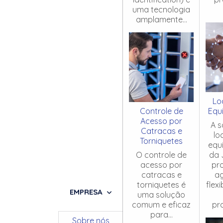
uma tecnologia
amplamente...
Lo
Controle de
Equ
Acesso por
A s
Catracas e
lo
Torniquetes
equ
O controle de
da 
acesso por
pr
catracas e
ag
torniquetes é
flex
EMPRESA
uma solução
comum e eficaz
pro
para...
Sobre nós