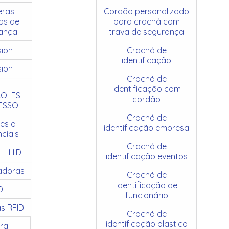
ras
Cordão personalizado
as de
para crachá com
ança
trava de segurança
sion
Crachá de
identificação
sion
Crachá de
identificação com
OLES
cordão
ESSO
Crachá de
es e
identificação empresa
ciais
Crachá de
HID
identificação eventos
adoras
Crachá de
identificação de
D
funcionário
as RFID
Crachá de
identificação plastico
ra